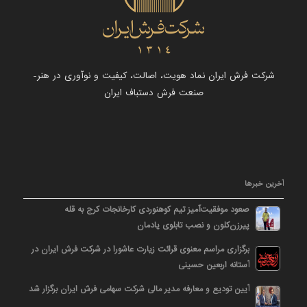
شرکت فرش ایران نماد هویت، اصالت، کیفیت و نوآوری در هنر-
صنعت فرش دستباف ایران
آخرین خبرها
صعود موفقیت‌آمیز تیم کوهنوردی کارخانجات کرج به قله
پیرزن‌کلون و نصب تابلوی یادمان
برگزاری مراسم معنوی قرائت زیارت عاشورا در شرکت فرش ایران در
آستانه اربعین حسینی
آیین تودیع و معارفه مدیر مالی شرکت سهامی فرش ایران برگزار شد