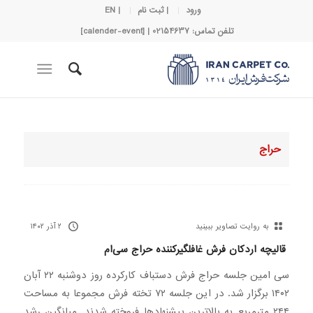
ورود
| ثبت نام
| EN
تلفن تماس: 02154637 | [calender-event]
حراج
به روایت تصاویر ببینید
۲ آذر ۱۴۰۲
قالیچه اردکان فرش غافلگیرکننده حراج سی‌ام
سی امین جلسه حراج فرش دستباف کارکرده روز دوشنبه ۲۲ آبان
۱۴۰۲ برگزار شد. در این جلسه ۷۲ تخته فرش مجموعا به مساحت
۲۴۴ مترمربع به بالاترین پیشنهادها فروخته شدند. میانگین رشد