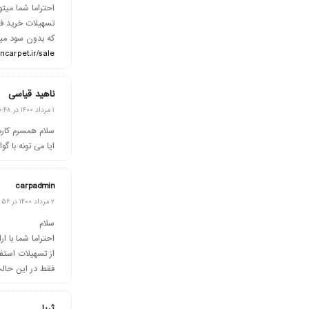
تسهیلات خرید ف
که بدون سود میبا
ancarpet.ir/sale/
ناهید قیاسی
گفته:
۱ مرداد ۱۴۰۰ در ۲۰:۴۸
سلام همسرم کارم
ایا می تونه با 
carpadmin
گفته:
۲ مرداد ۱۴۰۰ در ۱۸:۵۶
سلام
احتراما شما با ا
از تسهیلات استفا
فقط در این حال
ثریا