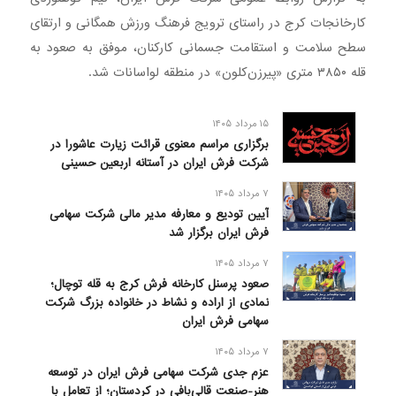
کارخانجات کرج در راستای ترویج فرهنگ ورزش همگانی و ارتقای
سطح سلامت و استقامت جسمانی کارکنان، موفق به صعود به
قله ۳۸۵۰ متری «پیرزن‌کلون» در منطقه لواسانات شد.
۱۵ مرداد ۱۴۰۵
برگزاری مراسم معنوی قرائت زیارت عاشورا در
شرکت فرش ایران در آستانه اربعین حسینی
۷ مرداد ۱۴۰۵
آیین تودیع و معارفه مدیر مالی شرکت سهامی
فرش ایران برگزار شد
۷ مرداد ۱۴۰۵
صعود پرسنل کارخانه فرش کرج به قله توچال؛
نمادی از اراده و نشاط در خانواده بزرگ شرکت
سهامی فرش ایران
۷ مرداد ۱۴۰۵
عزم جدی شرکت سهامی فرش ایران در توسعه
هنر-صنعت قالی‌بافی در کردستان؛ از تعامل با