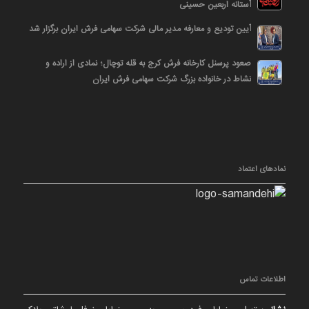
آستانه اربعین حسینی
آیین تودیع و معارفه مدیر مالی شرکت سهامی فرش ایران برگزار شد
صعود پرسنل کارخانه فرش کرج به قله توچال؛ نمادی از اراده و
نشاط در خانواده بزرگ شرکت سهامی فرش ایران
نمادهای اعتماد
اطلاعات تماس