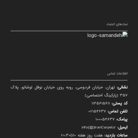
نمادهای اعتماد
اطلاعات تماس
نشانی:
تهران، خیابان فردوسی، روبه روی خیابان نوفل لوشاتو، پلاک
357 (پارکینگ اختصاصی)
کد پستی:
1145615611
تلفن تماس:
02154637
پیامک:
100054637
ایمیل:
info{@}IranCarpet.ir