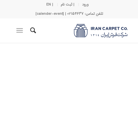
ورود
| ثبت نام
| EN
تلفن تماس: 02154637 | [calender-event]