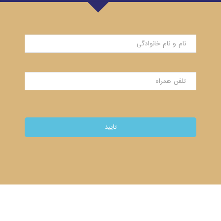
نام
و
نام
خانوادگی
تلفن
همراه
*