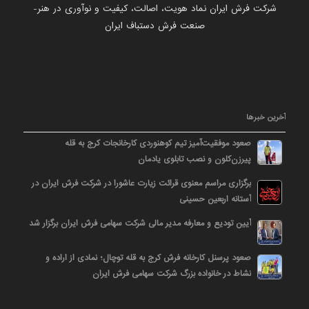
شرکت فرش ایران نماد هویت، اصالت، کیفیت و نوآوری در هنر-
صنعت فرش دستباف ایران
آخرین خبرها
صعود موفقیت‌آمیز تیم کوهنوردی کارخانجات کرج به قله
پیرزن‌کلون و نصب تابلوی یادمان
برگزاری مراسم معنوی قرائت زیارت عاشورا در شرکت فرش ایران در
آستانه اربعین حسینی
آیین تودیع و معارفه مدیر مالی شرکت سهامی فرش ایران برگزار شد
صعود پرسنل کارخانه فرش کرج به قله توچال؛ نمادی از اراده و
نشاط در خانواده بزرگ شرکت سهامی فرش ایران