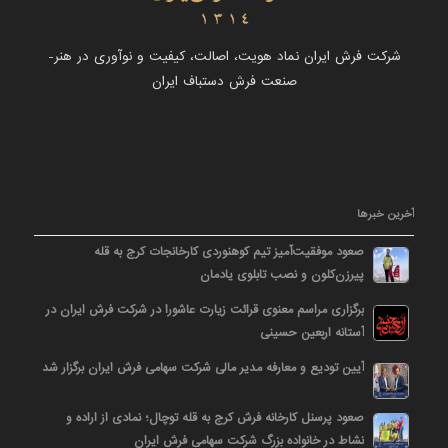
شرکت فرش ایران نماد هویت، اصالت، کیفیت و نوآوری در هنر-
صنعت فرش دستباف ایران
آخرین خبرها
صعود موفقیت‌آمیز تیم کوهنوردی کارخانجات کرج به قله
پیرزن‌کلون و نصب تابلوی یادمان
برگزاری مراسم معنوی قرائت زیارت عاشورا در شرکت فرش ایران در
آستانه اربعین حسینی
آیین تودیع و معارفه مدیر مالی شرکت سهامی فرش ایران برگزار شد
صعود پرسنل کارخانه فرش کرج به قله توچال؛ نمادی از اراده و
نشاط در خانواده بزرگ شرکت سهامی فرش ایران