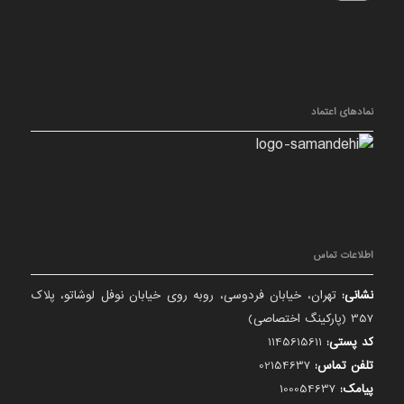
نمادهای اعتماد
اطلاعات تماس
نشانی:
تهران، خیابان فردوسی، روبه روی خیابان نوفل لوشاتو، پلاک
357 (پارکینگ اختصاصی)
کد پستی:
1145615611
تلفن تماس:
02154637
پیامک:
100054637