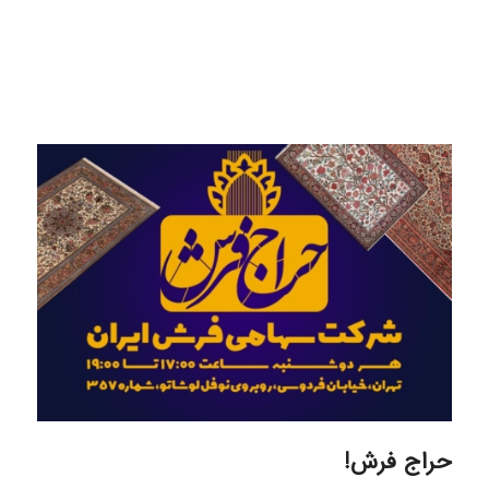
حراج فرش!