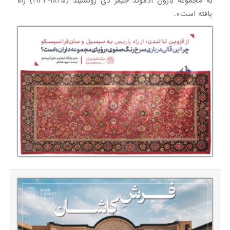
به مجموعه بارون ادموند جیمز دی روتشیلد (۱۸۴۵-۱۹۳۴) راه
یافته است».