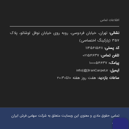
اطلاعات تماس
نشانی:
تهران، خیابان فردوسی، روبه روی خیابان نوفل لوشاتو، پلاک
357 (پارکینگ اختصاصی)
کد پستی:
1145615611
تلفن تماس:
02154637
پیامک:
100054637
ایمیل:
info{@}IranCarpet.ir
ساعات بازدید:
هفت روز هفته 10تا20:30
تمامی حقوق مادی و معنوی این وبسایت متعلق به شرکت سهامی فرش ایران
است