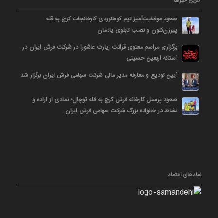
آخرین خبرها
صعود موفقیت‌آمیز تیم کوهنوردی کارخانجات کرج به قله
پیرزن‌کلون و نصب تابلوی یادمان
برگزاری مراسم معنوی قرائت زیارت عاشورا در شرکت فرش ایران در
آستانه اربعین حسینی
آیین تودیع و معارفه مدیر مالی شرکت سهامی فرش ایران برگزار شد
صعود پرسنل کارخانه فرش کرج به قله توچال؛ نمادی از اراده و
نشاط در خانواده بزرگ شرکت سهامی فرش ایران
نمادهای اعتماد