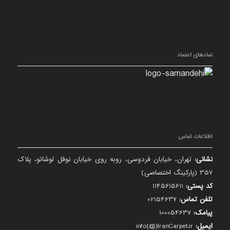
نمادهای اعتماد
اطلاعات تماس
نشانی:
تهران، خیابان فردوسی، روبه روی خیابان نوفل لوشاتو، پلاک
357 (پارکینگ اختصاصی)
کد پستی:
1145615611
تلفن تماس:
02154637
پیامک:
100054637
ایمیل:
info{@}IranCarpet.ir