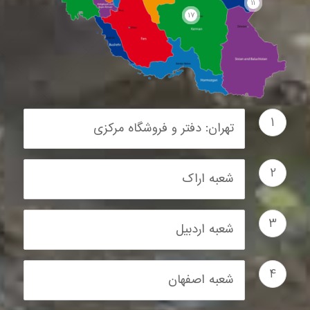
23
11
17
1
تهران: دفتر و فروشگاه مرکزی
2
شعبه اراک
3
شعبه اردبیل
4
شعبه اصفهان