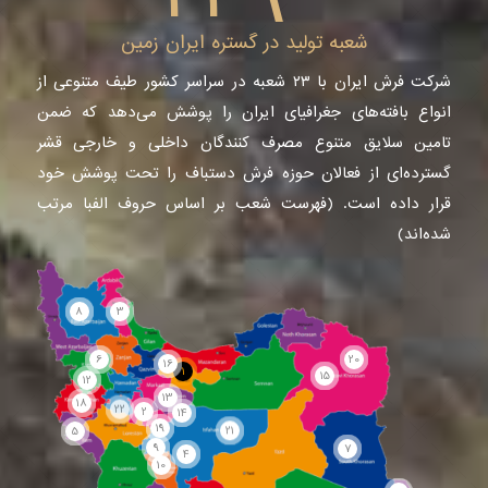
شعبه تولید در گستره ایران زمین
شرکت فرش ایران با ۲۳ شعبه در سراسر کشور طیف متنوعی از
انواع بافته‌های جغرافیای ایران را پوشش می‌دهد که ضمن
تامین سلایق متنوع مصرف کنندگان داخلی و خارجی قشر
گسترده‌ای از فعالان حوزه فرش دستباف را تحت پوشش خود
قرار داده است. (فهرست شعب بر اساس حروف الفبا مرتب
شده‌اند)
8
3
6
20
16
1
15
12
22
13
18
2
14
19
5
21
9
7
4
10
24