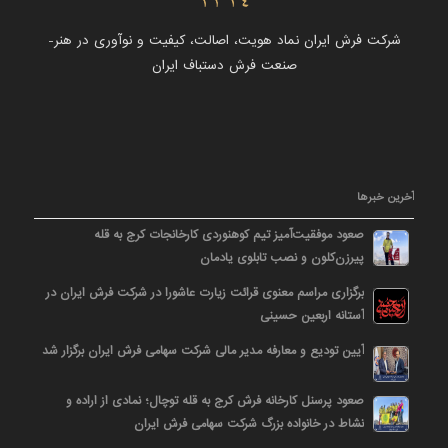
شرکت فرش ایران نماد هویت، اصالت، کیفیت و نوآوری در هنر-
صنعت فرش دستباف ایران
آخرین خبرها
صعود موفقیت‌آمیز تیم کوهنوردی کارخانجات کرج به قله
پیرزن‌کلون و نصب تابلوی یادمان
برگزاری مراسم معنوی قرائت زیارت عاشورا در شرکت فرش ایران در
آستانه اربعین حسینی
آیین تودیع و معارفه مدیر مالی شرکت سهامی فرش ایران برگزار شد
صعود پرسنل کارخانه فرش کرج به قله توچال؛ نمادی از اراده و
نشاط در خانواده بزرگ شرکت سهامی فرش ایران