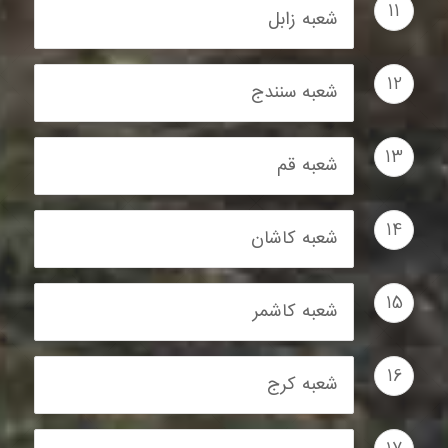
11
شعبه زابل
12
شعبه سنندج
13
شعبه قم
14
شعبه کاشان
15
شعبه کاشمر
16
شعبه کرج