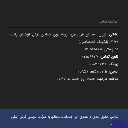
اطلاعات تماس
نشانی:
تهران، خیابان فردوسی، روبه روی خیابان نوفل لوشاتو، پلاک
357 (پارکینگ اختصاصی)
کد پستی:
1145615611
تلفن تماس:
02154637
پیامک:
100054637
ایمیل:
info{@}IranCarpet.ir
ساعات بازدید:
هفت روز هفته 10تا20:30
تمامی حقوق مادی و معنوی این وبسایت متعلق به شرکت سهامی فرش ایران
است