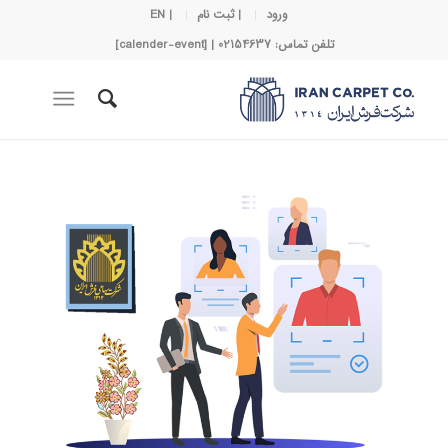
ورود
| ثبت نام
| EN
تلفن تماس: 02154637 | [calender-event]