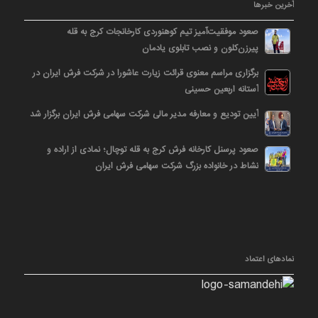
آخرین خبرها
صعود موفقیت‌آمیز تیم کوهنوردی کارخانجات کرج به قله
پیرزن‌کلون و نصب تابلوی یادمان
برگزاری مراسم معنوی قرائت زیارت عاشورا در شرکت فرش ایران در
آستانه اربعین حسینی
آیین تودیع و معارفه مدیر مالی شرکت سهامی فرش ایران برگزار شد
صعود پرسنل کارخانه فرش کرج به قله توچال؛ نمادی از اراده و
نشاط در خانواده بزرگ شرکت سهامی فرش ایران
نمادهای اعتماد