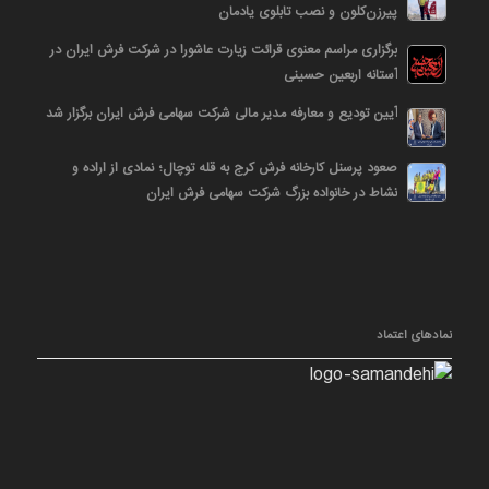
پیرزن‌کلون و نصب تابلوی یادمان
برگزاری مراسم معنوی قرائت زیارت عاشورا در شرکت فرش ایران در
آستانه اربعین حسینی
آیین تودیع و معارفه مدیر مالی شرکت سهامی فرش ایران برگزار شد
صعود پرسنل کارخانه فرش کرج به قله توچال؛ نمادی از اراده و
نشاط در خانواده بزرگ شرکت سهامی فرش ایران
نمادهای اعتماد