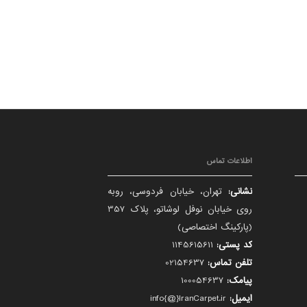
اطلاعات تماس
نشانی:
تهران، خیابان فردوسی، روبه
روی خیابان نوفل لوشاتو، پلاک 357
(پارکینگ اختصاصی)
کد پستی:
1145615611
تلفن تماس:
02154637
پیامک:
100054637
ایمیل:
info{@}IranCarpet.ir