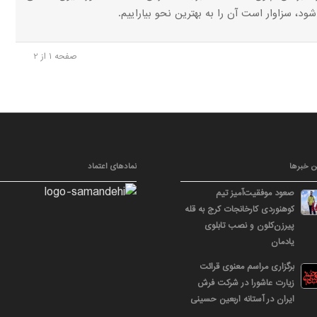
، سزاوار است آن را به بهترین نحو بیاراییم.
صفحه 1 از 2
ن خبرها
نمادهای اعتماد
صعود موفقیت‌آمیز تیم
کوهنوردی کارخانجات کرج به قله
پیرزن‌کلون و نصب تابلوی
یادمان
برگزاری مراسم معنوی قرائت
زیارت عاشورا در شرکت فرش
ایران در آستانه اربعین حسینی