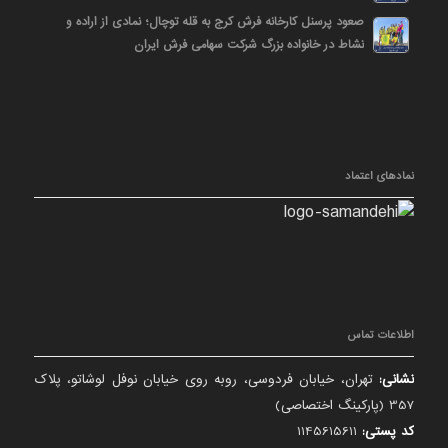
صعود پرسنل کارخانه فرش کرج به قله توچال؛ نمادی از اراده و
نشاط در خانواده بزرگ شرکت سهامی فرش ایران
نمادهای اعتماد
اطلاعات تماس
نشانی:
تهران، خیابان فردوسی، روبه روی خیابان نوفل لوشاتو، پلاک
357 (پارکینگ اختصاصی)
کد پستی:
1145615611