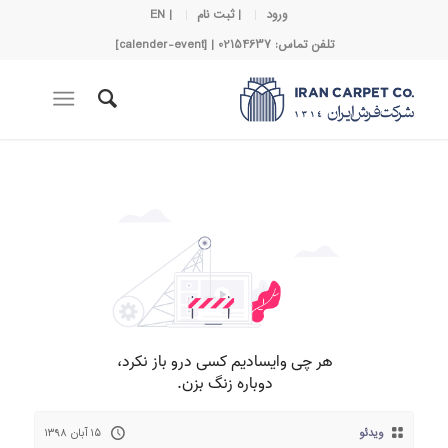
ورود
| ثبت نام
| EN
تلفن تماس: 02154637 | [calender-event]
ویدئو
۱۵ آبان ۱۳۹۸