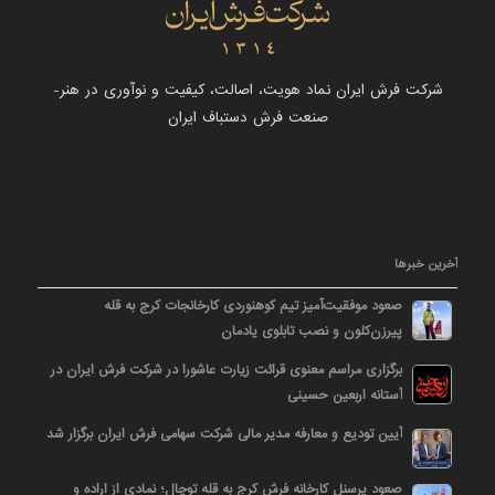
شرکت فرش ایران نماد هویت، اصالت، کیفیت و نوآوری در هنر-
صنعت فرش دستباف ایران
آخرین خبرها
صعود موفقیت‌آمیز تیم کوهنوردی کارخانجات کرج به قله
پیرزن‌کلون و نصب تابلوی یادمان
برگزاری مراسم معنوی قرائت زیارت عاشورا در شرکت فرش ایران در
آستانه اربعین حسینی
آیین تودیع و معارفه مدیر مالی شرکت سهامی فرش ایران برگزار شد
صعود پرسنل کارخانه فرش کرج به قله توچال؛ نمادی از اراده و