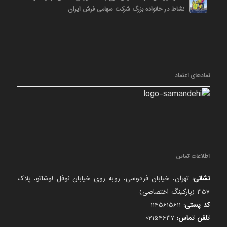
نشاط در خانواده بزرگ شرکت سهامی فرش ایران
نمادهای اعتماد
اطلاعات تماس
نشانی:
تهران، خیابان فردوسی، روبه روی خیابان نوفل لوشاتو، پلاک
357 (پارکینگ اختصاصی)
کد پستی:
1145615611
تلفن تماس:
02154637