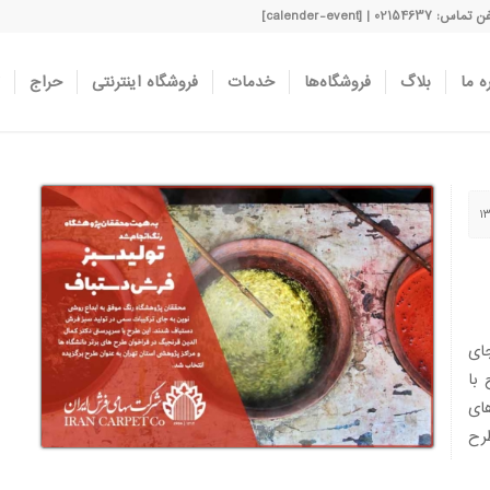
اس: 02154637 | [calender-event]
ه ما
بلاگ
فروشگاه‌ها
خدمات
فروشگاه اینترنتی
حراج
ای
با
ای
طرح