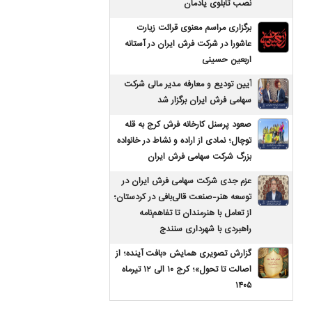
نصب تابلوی یادمان
برگزاری مراسم معنوی قرائت زیارت
عاشورا در شرکت فرش ایران در آستانه
اربعین حسینی
آیین تودیع و معارفه مدیر مالی شرکت
سهامی فرش ایران برگزار شد
صعود پرسنل کارخانه فرش کرج به قله
توچال؛ نمادی از اراده و نشاط در خانواده
بزرگ شرکت سهامی فرش ایران
عزم جدی شرکت سهامی فرش ایران در
توسعه هنر-صنعت قالی‌بافی در کردستان؛
از تعامل با هنرمندان تا تفاهم‌نامه
راهبردی با شهرداری سنندج
گزارش تصویری همایش «بافت آینده؛ از
اصالت تا تحول»؛ کرج ۱۰ الی ۱۲ تیرماه
۱۴۰۵