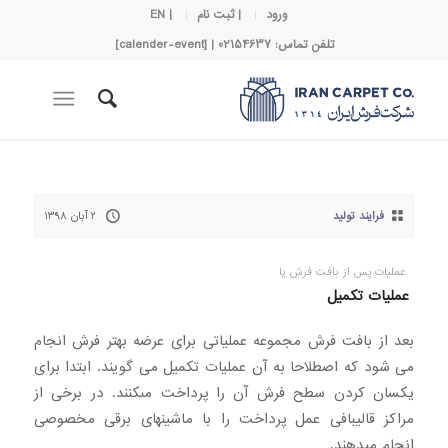
ورود
| ثبت نام
| EN
تلفن تماس: 02154637 | [calender-event]
فرایند تولید
۲ آبان ۱۳۹۸
عملیات پس از بافت فرش یا
عملیات تکمیل
بعد از بافت فرش مجموعه عملیاتی برای عرضه بهتر فرش انجام
می شود که اصطلاحا به آن عملیات تکمیل می گویند. ابتدا براى
يکسان کردن سطح فرش آن را پرداخت مىکنند. در برخی از
مراکز قالیبافی عمل پرداخت را با ماشینهای برقی مخصوصی
انجام میدهند.