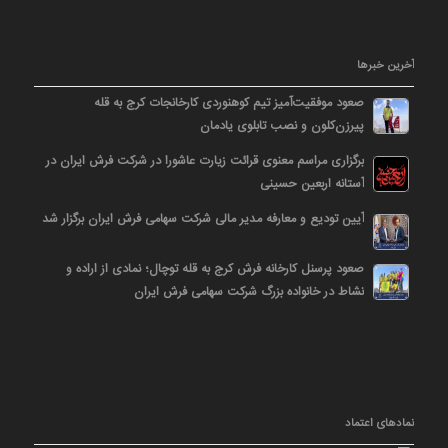
آخرین خبرها
صعود موفقیت‌آمیز تیم کوهنوردی کارخانجات کرج به قله
پیرزن‌کلون و نصب تابلوی یادمان
برگزاری مراسم معنوی قرائت زیارت عاشورا در شرکت فرش ایران در
آستانه اربعین حسینی
آیین تودیع و معارفه مدیر مالی شرکت سهامی فرش ایران برگزار شد
صعود پرسنل کارخانه فرش کرج به قله توچال؛ نمادی از اراده و
نشاط در خانواده بزرگ شرکت سهامی فرش ایران
نمادهای اعتماد