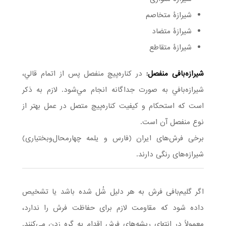
شیرازۀ متخاصم
شیرازۀ متضاد
شیرازۀ متقاطع
شیرازه‌بافی منفصل:
در كناره‌پيچ منفصل پس از اتمام قالي،
شيرازه‌بافي به صورت جداگانه انجام مي‌شود. لازم به ذكر
است كه استحكام و كيفيت كناره‌پيچ متصل در عمل بهتر از
نوع منفصل آن است.
برخی فرش‌های ایران (فارس و یلمه چهارمحال‌وبختیاری)
شیرازه‌های رنگی دارند.
اگر گلیم‌بافی فرش به هر دلیل شُل شده باشد یا تشخیص
داده شود كه مقاومت لازم برای حفاظت فرش را ندارد،
معمولاً در انتهای ریشه‌های فرش اقدام به گره زدن می‌کنند.