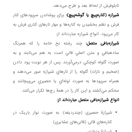
تابلوفرش از لحاظ بعد و طرح می‌دهد.
شیرازه (كناره‌پيچ یا گوشه‌پیچ):
برای پوشاندن سرپودهای كنار
فرش و نظم بخشیدن به كناره‌ها و مهار تارهای كناری فرش به
كار می‌رود. انواع شیرازه عبارت‌اند از:
شیرازه‌‌بافی متصل:
چند رشته نخ خامه را كه همرنگ
سادهبافي و متن اصلي قالي است به هم می‌تابند و به
صورت گلوله كوچكي درمي‌آورند. پس از هر نوبت پود دادن
(ضخيم و نازك) گلوله را از تارهاي شيرازه عبور می‌دهند و
همراه سرپودها به صورت لوله‌اي يا حصيري می‌پیچانند و
محكم مي‌كشند و اين كار را در همۀ رج‌ها تكرار می‌کنند.
انواع شیرازه‌بافی متصل عبارت‌اند از:
شیرازۀ حصیری (چندردیفه): به صورت نوار باریک در
کناره‌های قالی (قالی‌های عشایری)
شیرازۀ متوازی