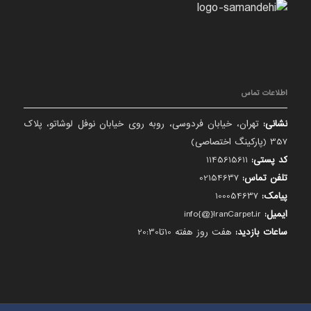
اطلاعات تماس
نشانی:
تهران، خیابان فردوسی، روبه روی خیابان نوفل لوشاتو، پلاک
357 (پارکینگ اختصاصی)
کد پستی:
1145615611
تلفن تماس:
02154637
پیامک:
100054637
ایمیل:
info{@}IranCarpet.ir
ساعات بازدید:
هفت روز هفته 10تا20:30