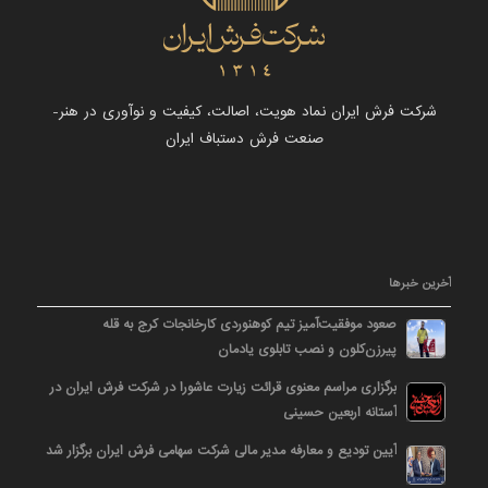
شرکت فرش ایران نماد هویت، اصالت، کیفیت و نوآوری در هنر-
صنعت فرش دستباف ایران
آخرین خبرها
صعود موفقیت‌آمیز تیم کوهنوردی کارخانجات کرج به قله
پیرزن‌کلون و نصب تابلوی یادمان
برگزاری مراسم معنوی قرائت زیارت عاشورا در شرکت فرش ایران در
آستانه اربعین حسینی
آیین تودیع و معارفه مدیر مالی شرکت سهامی فرش ایران برگزار شد