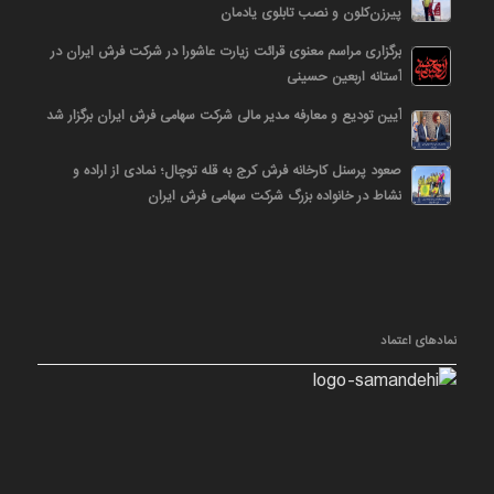
پیرزن‌کلون و نصب تابلوی یادمان
برگزاری مراسم معنوی قرائت زیارت عاشورا در شرکت فرش ایران در
آستانه اربعین حسینی
آیین تودیع و معارفه مدیر مالی شرکت سهامی فرش ایران برگزار شد
صعود پرسنل کارخانه فرش کرج به قله توچال؛ نمادی از اراده و
نشاط در خانواده بزرگ شرکت سهامی فرش ایران
نمادهای اعتماد