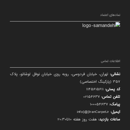
نمادهای اعتماد
اطلاعات تماس
نشانی:
تهران، خیابان فردوسی، روبه روی خیابان نوفل لوشاتو، پلاک
357 (پارکینگ اختصاصی)
کد پستی:
1145615611
تلفن تماس:
02154637
پیامک:
100054637
ایمیل:
info{@}IranCarpet.ir
ساعات بازدید:
هفت روز هفته 10تا20:30