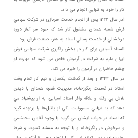
كار را خود به تنهايي انجام مي داد.
ادر سال ۱۳۴۲ پس از انجام خدمت سربازی در شركت سهامي
فرش شعبه همدان مشغول کار شد كه خود سر آغاز دوره
درخشاني از خدمت رساني استاد به هنر- صنعت فرش بود.
ااستاد آسیایی برای کار در بخش رنگرزی شرکت سهامی فرش
ایران ملزم به شرکت در آزمونی خاص می شود که مهارت او
چشم حاضران در آزمون را خيره مي كند.
در سال ۱۳۴۴ و بعد از گذشت يكسال و نيم كار تمام وقت
استاد در قسمت رنگرزخانه، مديريت شعبه همدان با ديدن
تلاش بي وقفه و علاقه وافر استاد آسیایی، به او پيشنهاد مي
دهد كه به تنهايي مسووليت يكي از پاتيل‌ها را برعهده گيرد
كه استاد در جواب ايشان مي گويد با وجود آقايان محتشمي
و سرخوش در رنگرزخانه و با توجه به مسئله كسوت و شرط
رعايت ادب نمي تواند اين كار را انجام دهد. تا آنکه در سال