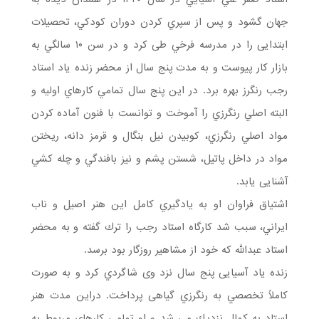
جهان گشود و پس از سپري كردن دوران كودكي، تحصیلات
ابتدایی را در مدرسه فرخي طی کرد و در سن ۱۰ سالگي به
بازار كار پيوست و به مدت پنج سال از محضر زنده یاد استاد
رجب رنگرز بهره برد. در اين پنج سال تمامي كارهاي اوليه و
البته اصلي رنگرزي را آموخت و توانست با فنون آماده كردن
مواد اصلي رنگرزي، كوبيدن نيل بنگال و قرمز دانه، ريختن
مواد در داخل پاتيل، شستن پشم و نیز بافندگي و چله كشي
آشنایی یابد.
اشتياق فراوان او به يادگيري کامل اين هنر اصيل و ناب
ايراني، سبب شد كارگاه استاد رجب را ترك گفته و به محضر
استاد عبدالله كه خود از مشاهير روزگار بود برسد.
زنده یاد آسیایی پنج سال نزد وی شاگردي كرد و به صورت
كاملاً تخصصي به رنگرزي گیاهی پرداخت. دراين مدت هنر
استاد به كمال نزديك مي شد و او تمامي كارهاي مربوط به