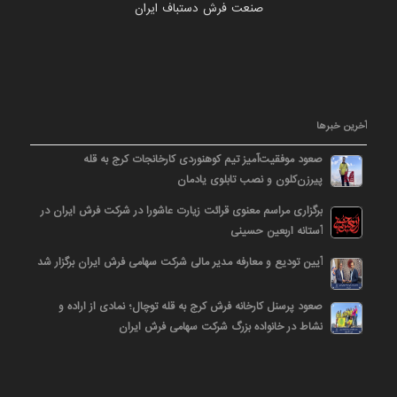
صنعت فرش دستباف ایران
آخرین خبرها
صعود موفقیت‌آمیز تیم کوهنوردی کارخانجات کرج به قله
پیرزن‌کلون و نصب تابلوی یادمان
برگزاری مراسم معنوی قرائت زیارت عاشورا در شرکت فرش ایران در
آستانه اربعین حسینی
آیین تودیع و معارفه مدیر مالی شرکت سهامی فرش ایران برگزار شد
صعود پرسنل کارخانه فرش کرج به قله توچال؛ نمادی از اراده و
نشاط در خانواده بزرگ شرکت سهامی فرش ایران