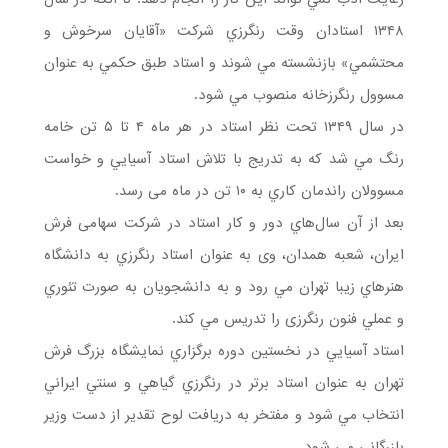
۱۳۴۸ استادان وقت رنگرزي شركت «آقايان سرخوش و
محتشمي» بازنشسته مي شوند و استاد طبق حكمي به عنوان
مسوول رنگرزخانه منصوب مي شود.
در سال ۱۳۴۹ تحت نظر استاد در هر ماه ۴ تا ۵ تن خامه
رنگ مي شد كه به تدریج با تلاش استاد آسيايي و خواست
مسوولان راندمان كاري به ۱۰ تن در ماه می رسد.
بعد از آن سال‌هاي دور و كار استاد در شركت سهامی فرش
ایران، شعبه همدان، وی به عنوان استاد رنگرزي به دانشگاه
هنرهاي زيبا تهران مي رود و به دانشجويان به صورت تئوري
و عملي فنون رنگرزی را تدريس مي كند.
استاد آسيايي در نخستین دوره برگزاري نمايشگاه بزرگ فرش
تهران به عنوان استاد برتر در رنگرزي گياهي و سنتي ايراني
انتخاب مي شود و مفتخر به دريافت لوح تقدير از دست وزير
بازرگاني مي شود.