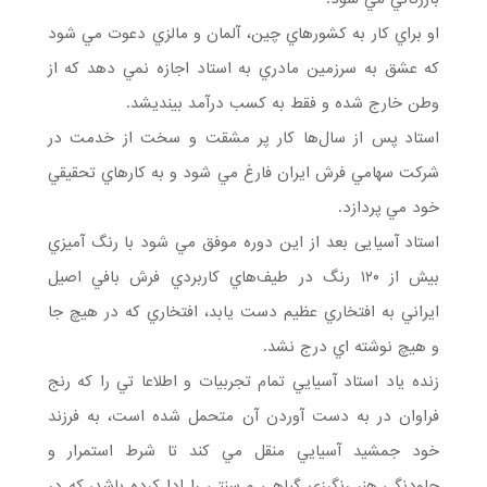
او براي كار به كشورهاي چين، آلمان و مالزي دعوت مي شود
كه عشق به سرزمين مادري به استاد اجازه نمي دهد كه از
وطن خارج شده و فقط به كسب درآمد بينديشد.
استاد پس از سال‌ها كار پر مشقت و سخت از خدمت در
شركت سهامي فرش ايران فارغ مي شود و به كارهاي تحقيقي
خود مي پردازد.
استاد آسیایی بعد از اين دوره موفق مي شود با رنگ آميزي
بيش از ۱۲۰ رنگ در طيف‌هاي كاربردي فرش بافي اصيل
ايراني به افتخاري عظيم دست يابد، افتخاري كه در هيچ جا
و هيچ نوشته اي درج نشد.
زنده یاد استاد آسيايي تمام تجربيات و اطلاعا تي را كه رنج
فراوان در به دست آوردن آن متحمل شده است، به فرزند
خود جمشيد آسيايي منقل مي كند تا شرط استمرار و
جاودنگي هنر رنگرزي گياهي و سنتي را ادا كرده باشد، كه در