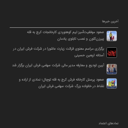
آخرین خبرها
صعود موفقیت‌آمیز تیم کوهنوردی کارخانجات کرج به قله
پیرزن‌کلون و نصب تابلوی یادمان
برگزاری مراسم معنوی قرائت زیارت عاشورا در شرکت فرش ایران در
آستانه اربعین حسینی
آیین تودیع و معارفه مدیر مالی شرکت سهامی فرش ایران برگزار شد
صعود پرسنل کارخانه فرش کرج به قله توچال؛ نمادی از اراده و
نشاط در خانواده بزرگ شرکت سهامی فرش ایران
نمادهای اعتماد