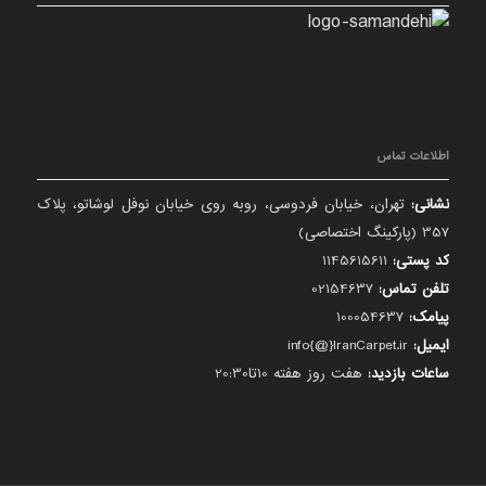
اطلاعات تماس
نشانی:
تهران، خیابان فردوسی، روبه روی خیابان نوفل لوشاتو، پلاک
357 (پارکینگ اختصاصی)
کد پستی:
1145615611
تلفن تماس:
02154637
پیامک:
100054637
ایمیل:
info{@}IranCarpet.ir
ساعات بازدید:
هفت روز هفته 10تا20:30