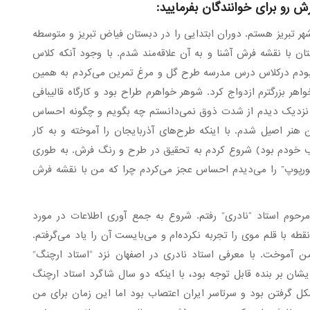
ش رو برای خوانندگان بفرمایید:
نجانب مجید محمدی اکبری فرزند کریم متولد ۱۳۳۷ شهر تبریز هستم. دوران ابتدایی را در دبستان فیاض تبریز و متوسطه
تان با نقشه فرش آشنا و به آن علاقه‌مند شدم. با وجود آنکه کلاس
بودم درکلاس درس مدرسه طرح گل و مرغ تمرین می‌کردم به همین
اهر بزرگترم ازدواج کرد. شوهر خواهرم طراح بود و کارگاه قالیبافی
 از نزدیک دیدم از شدت ذوق نمی‌دانستم چه بگویم و چگونه احساس
نر اصیل شدم. با اینکه طرح‌های آذربایجان را آموخته و به کار
ب خودم بود) شروع کردم به تحقیق در طرح و رنگ فرش. به طوری
رپوپ” را می‌دیدم احساس عجز می‌کردم چرا که من با نقشه فرش
ران نزد مرحوم استاد “نادری” رفتم. شروع به جمع آوری اطلاعات در مورد
ه با قلم موی را تجربه نکرده‌ام و می‌بایست آن را یاد می‌گرفتم.
من آموخت. با معرفی استاد نادری در اصفهان نزد “استاد ارچنگ”
یشان بر بنده قابل توجه بود، با اینکه دو سال شاگرد استاد ارچنگ
شکل گرفتن بود و سرتاسر ایران اعتصاب بود اما این زمان برای من