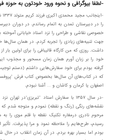
-لطفا بیوگرافی و نحوه ورود خودتون به حوزه فر
-ای
را در دبیرستان تمدن به اتمام رساندم. در دوران دبیرس
خصوصی نقاشی و طراحی را نزد استاد خیابانی آموخته 
جهت تنبیه‌های زیادی را تجربه کردم. در همان سال‌ها خو
داشت. روزی که من کارگاه قالیبافی را برای اولین بار
خود را بر زبان آورم همان زمان مسحور و مجذوب این ه
گرفته بودم برای خود سفارش‌هایی داشتم (دستم توجی
که در کتاب‌های آن سال‌ها بخصوص کتاب فرش “پروفسو
اصفهان یا کرمان و کاشان و … آشنا نبودم.
-در سال ۱۳۵۷ با سفارش استاد “تبریزی”در ته
نقشه‌های رنگی (رنگ و نقطه) نمودم و متوجه شدم که نقط
مرحوم نادری درمغاره تکنیک نقطه با قلم موی را به 
رسیدم، طرح‌هایم را ملاحظه نمود و مرا پذیرفت. تأثیر ا
بودم اما بسیار بهره بردم. در آن زمان انقلاب در حال 