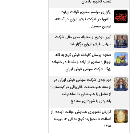
نصب تابلوی یادمان
برگزاری مراسم معنوی قرائت زیارت
عاشورا در شرکت فرش ایران در آستانه
اربعین حسینی
آیین تودیع و معارفه مدیر مالی شرکت
سهامی فرش ایران برگزار شد
صعود پرسنل کارخانه فرش کرج به قله
توچال؛ نمادی از اراده و نشاط در خانواده
بزرگ شرکت سهامی فرش ایران
عزم جدی شرکت سهامی فرش ایران در
توسعه هنر-صنعت قالی‌بافی در کردستان؛
از تعامل با هنرمندان تا تفاهم‌نامه
راهبردی با شهرداری سنندج
گزارش تصویری همایش «بافت آینده؛ از
اصالت تا تحول»؛ کرج ۱۰ الی ۱۲ تیرماه
۱۴۰۵