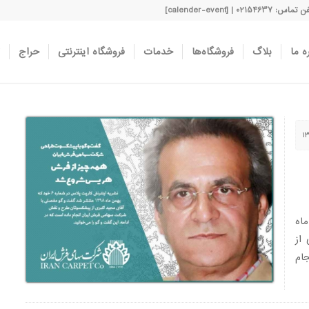
اس: 02154637 | [calender-event]
ه ما
بلاگ
فروشگاه‌ها
خدمات
فروشگاه اینترنتی
حراج
بهمن ماه
 از
ام