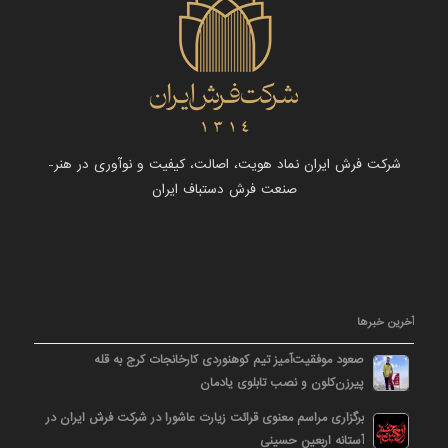
شرکت فرش ایران نماد هویت، اصالت، کیفیت و نوآوری در هنر-
صنعت فرش دستباف ایران
آخرین خبرها
صعود موفقیت‌آمیز تیم کوهنوردی کارخانجات کرج به قله
پیرزن‌کلون و نصب تابلوی یادمان
برگزاری مراسم معنوی قرائت زیارت عاشورا در شرکت فرش ایران در
آستانه اربعین حسینی