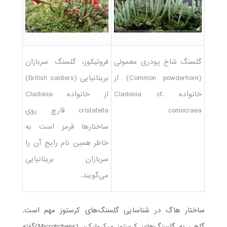
گلسنگ شاخ پودری معمولی
فروتیکوز، گلسنگ سربازان
(Common powderhorn) از
بریتانیایی (British soldiers)
خانواده Cladonia cf.
از خانواده Cladonia
coniocraea
cristatella قارچ روی
ساختارها قرمز است به
خاطر همین نام رایج آن را
سربازان بریتانیایی
می‌گویند.
ساختار هاگ در شناسایی گلسنگ‌های کرستوز مهم است.
گاهی به گلسنگ‌های کرستوز میکرو‌لیکِن (Microlichens)گفته