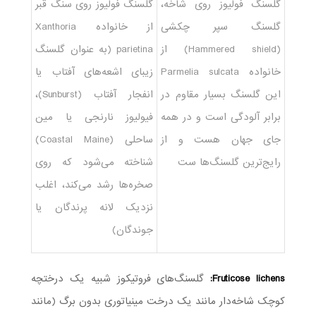
گلسنگ فولیوز روی شاخه،
گلسنگ فولیوز روی سنگ قبر
گلسنگ سپر چکشی
از خانواده Xanthoria
(Hammered shield) از
parietina (به عنوان گلسنگ
خانواده Parmelia sulcata
زیبای اشعه‌های آفتاب یا
این گلسنگ بسیار مقاوم در
انفجار آفتاب (Sunburst)،
برابر آلودگی است و در همه
فیولیوز نارنجی یا مین
جای جهان هست و از
ساحلی (Coastal Maine)
رایج‌ترین گلسنگ‌ها ست
شناخته می‌شود که روی
صخره‌ها رشد می‌کند، اغلب
نزدیک لانه پرندگان یا
جوندگان)
Fruticose lichens:
گلسنگ‌های فروتیکوز شبیه یک درختچه
کوچک شاخه‌دار مانند یک درخت مینیاتوری بدون برگ (مانند