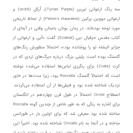
سه رنگ ارغوانی تیرین (Tyrian Purple)، اُرکِل (orchil) و
ارغوانی مووین پرکین (Perkin’s mauveine) از لحاظ تاریخی
مورد توجه بوده‌اند. در زمان یونان باستان وقتی در آیه‌ای از
کتاب مقدس حزقیال نبی (Ezekiel) گفت: «آبی و ارغوانی از
جزایر الیشاه تو را پوشانده بود»، احتمالاً منظورش رنگ‌های
گلسنگ بوده است. پلینی بزرگ درباره «برگ‌های تردی که در
کرت (Crete) برای رنگرزی لباس‌ها استفاده می‌شد» نوشته
است که احتمالاً گلسنگ Roccella بود، زیرا مدت‌ها در خاور
نزدیک شناخته شده بود و فنیقی‌ها از آن استفاده می‌کردند.
اصطلاح Orchil احتمالاً در طول قرن چهاردهم در انگلستان
برای اشاره به رنگی که به طور خاص از چندین گونه Roccella
ساخته شده بود معرفی شد که برای اولین بار در فلورانس
ساخته و در آنجا به نام Oricello شناخته شده بود. اخیراً این
نام برای توصیف همه رنگ‌های بنفش و قرمز ساخته شده از