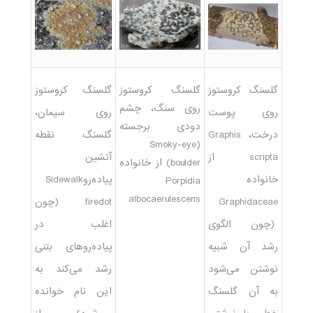
گلسنگ کروستوز
گلسنگ کروستوز
گلسنگ کروستوز
روی سنگ، چشم
روی پوست
روی سیمان،
دودی برجسته
درخت، Graphis
گلسنگ نقطه
(Smoky-eye
scripta از
آتشین
boulder) از خانواده
خانواده
پیاده‌روSidewalk
Porpidia
albocaerulescens
Graphidaceae
firedot (چون
(چون الگوی
اغلب در
رشد آن شبیه
پیاده‌روهای بتنی
نوشتن می‌شود
رشد می‌کند به
به آن گلسنگ
این نام خوانده