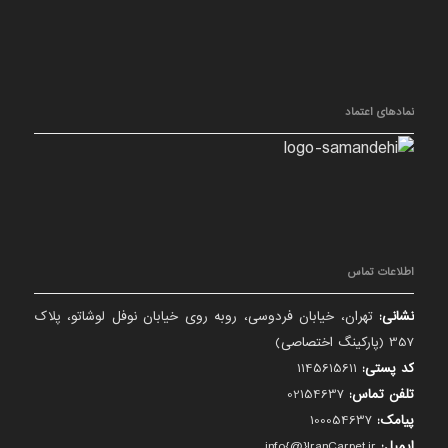
نمادهای اعتماد
اطلاعات تماس
نشانی:
تهران، خیابان فردوسی، روبه روی خیابان نوفل لوشاتو، پلاک
357 (پارکینگ اختصاصی)
کد پستی:
1145615611
تلفن تماس:
02154637
پیامک:
100054637
ایمیل:
info{@}IranCarpet.ir