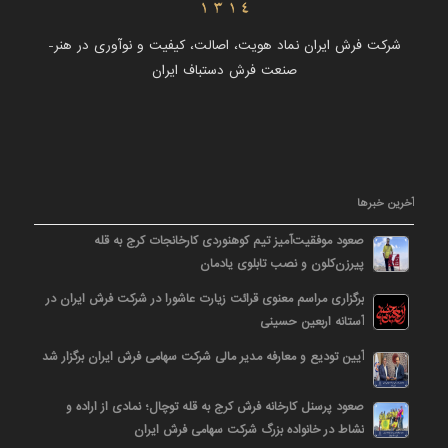
شرکت فرش ایران نماد هویت، اصالت، کیفیت و نوآوری در هنر-
صنعت فرش دستباف ایران
آخرین خبرها
صعود موفقیت‌آمیز تیم کوهنوردی کارخانجات کرج به قله
پیرزن‌کلون و نصب تابلوی یادمان
برگزاری مراسم معنوی قرائت زیارت عاشورا در شرکت فرش ایران در
آستانه اربعین حسینی
آیین تودیع و معارفه مدیر مالی شرکت سهامی فرش ایران برگزار شد
صعود پرسنل کارخانه فرش کرج به قله توچال؛ نمادی از اراده و
نشاط در خانواده بزرگ شرکت سهامی فرش ایران