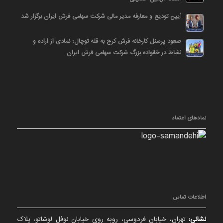
آیین تودیع و معارفه مدیر مالی شرکت سهامی فرش ایران برگزار شد
صعود پرسنل کارخانه فرش کرج به قله توچال؛ نمادی از اراده و
نشاط در خانواده بزرگ شرکت سهامی فرش ایران
نمادهای اعتماد
اطلاعات تماس
نشانی:
تهران، خیابان فردوسی، روبه روی خیابان نوفل لوشاتو، پلاک