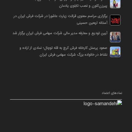
پیرزن‌کلون و نصب تابلوی یادمان
برگزاری مراسم معنوی قرائت زیارت عاشورا در شرکت فرش ایران در
آستانه اربعین حسینی
آیین تودیع و معارفه مدیر مالی شرکت سهامی فرش ایران برگزار شد
صعود پرسنل کارخانه فرش کرج به قله توچال؛ نمادی از اراده و
نشاط در خانواده بزرگ شرکت سهامی فرش ایران
نمادهای اعتماد