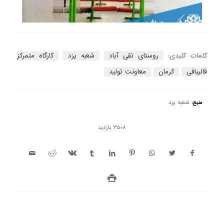
کلمات کلیدی:
روستای تقی آباد
شعبه یزد
کارگاه متمرکز
قالیبافی
کرمان
معاونت تولید
منبع:
شعبه یزد
3508 بازدید