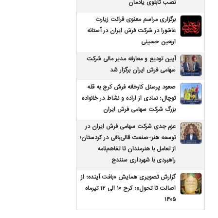
نصب تابلوی یادمان
برگزاری مراسم معنوی قرائت زیارت
عاشورا در شرکت فرش ایران در آستانه
اربعین حسینی
آیین تودیع و معارفه مدیر مالی شرکت
سهامی فرش ایران برگزار شد
صعود پرسنل کارخانه فرش کرج به قله
توچال؛ نمادی از اراده و نشاط در خانواده
بزرگ شرکت سهامی فرش ایران
عزم جدی شرکت سهامی فرش ایران در
توسعه هنر-صنعت قالی‌بافی در کردستان؛
از تعامل با هنرمندان تا تفاهم‌نامه
راهبردی با شهرداری سنندج
گزارش تصویری همایش «بافت آینده؛ از
اصالت تا تحول»؛ کرج ۱۰ الی ۱۲ تیرماه
۱۴۰۵