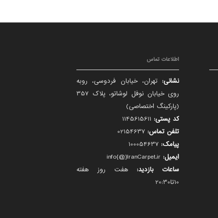
اطلاعات تماس
نشانی:
تهران، خیابان فردوسی، روبه
روی خیابان نوفل لوشاتو، پلاک 357
(پارکینگ اختصاصی)
کد پستی:
1145615611
تلفن تماس:
02154637
پیامک:
100054637
ایمیل:
info{@}IranCarpet.ir
ساعات بازدید:
هفت روز هفته
10تا20:30