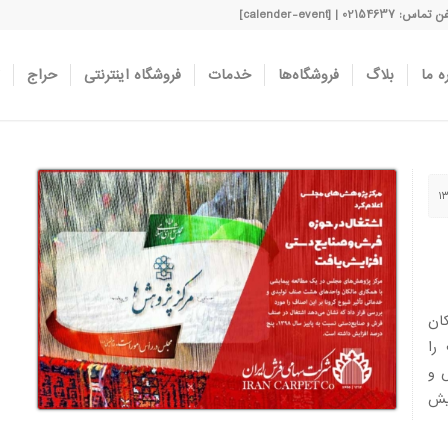
اس: 02154637 | [calender-event]
ه ما
بلاگ
فروشگاه‌ها
خدمات
فروشگاه اینترنتی
حراج
ان
را
 و
د افزایش