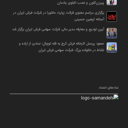
پیرزن‌کلون و نصب تابلوی یادمان
برگزاری مراسم معنوی قرائت زیارت عاشورا در شرکت فرش ایران در
آستانه اربعین حسینی
آیین تودیع و معارفه مدیر مالی شرکت سهامی فرش ایران برگزار شد
صعود پرسنل کارخانه فرش کرج به قله توچال؛ نمادی از اراده و
نشاط در خانواده بزرگ شرکت سهامی فرش ایران
نمادهای اعتماد