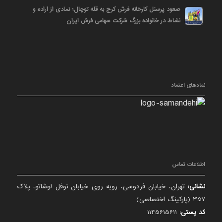
صعود پرسنل کارخانه فرش کرج به قله توچال؛ نمادی از اراده و
نشاط در خانواده بزرگ شرکت سهامی فرش ایران
نمادهای اعتماد
اطلاعات تماس
نشانی:
تهران، خیابان فردوسی، روبه روی خیابان نوفل لوشاتو، پلاک
357 (پارکینگ اختصاصی)
کد پستی:
1145615611