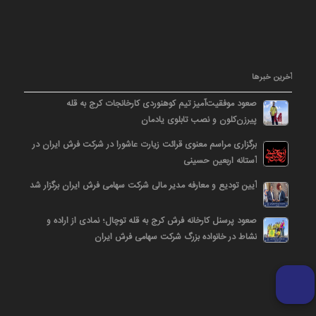
آخرین خبرها
صعود موفقیت‌آمیز تیم کوهنوردی کارخانجات کرج به قله
پیرزن‌کلون و نصب تابلوی یادمان
برگزاری مراسم معنوی قرائت زیارت عاشورا در شرکت فرش ایران در
آستانه اربعین حسینی
آیین تودیع و معارفه مدیر مالی شرکت سهامی فرش ایران برگزار شد
صعود پرسنل کارخانه فرش کرج به قله توچال؛ نمادی از اراده و
نشاط در خانواده بزرگ شرکت سهامی فرش ایران