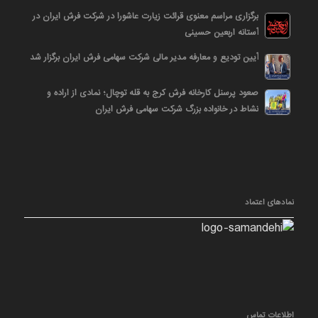
برگزاری مراسم معنوی قرائت زیارت عاشورا در شرکت فرش ایران در
آستانه اربعین حسینی
آیین تودیع و معارفه مدیر مالی شرکت سهامی فرش ایران برگزار شد
صعود پرسنل کارخانه فرش کرج به قله توچال؛ نمادی از اراده و
نشاط در خانواده بزرگ شرکت سهامی فرش ایران
نمادهای اعتماد
اطلاعات تماس