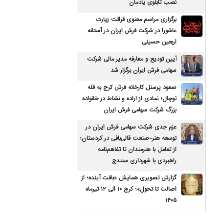
نصب تابلوی یادمان
برگزاری مراسم معنوی قرائت زیارت
عاشورا در شرکت فرش ایران در آستانه
اربعین حسینی
آیین تودیع و معارفه مدیر مالی شرکت
سهامی فرش ایران برگزار شد
صعود پرسنل کارخانه فرش کرج به قله
توچال؛ نمادی از اراده و نشاط در خانواده
بزرگ شرکت سهامی فرش ایران
عزم جدی شرکت سهامی فرش ایران در
توسعه هنر-صنعت قالی‌بافی در کردستان؛
از تعامل با هنرمندان تا تفاهم‌نامه
راهبردی با شهرداری سنندج
گزارش تصویری همایش «بافت آینده؛ از
اصالت تا تحول»؛ کرج ۱۰ الی ۱۲ تیرماه
۱۴۰۵