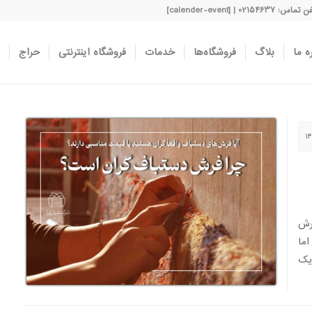
اس: 02154637 | [calender-event]
ه ما
بلاگ
فروشگاه‌ها
خدمات
فروشگاه اینترنتی
حراج
رش
ما
یک