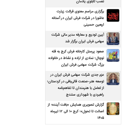
نصب تابلوی یادمان
برگزاری مراسم معنوی قرائت زیارت
عاشورا در شرکت فرش ایران در آستانه
اربعین حسینی
آیین تودیع و معارفه مدیر مالی شرکت
سهامی فرش ایران برگزار شد
صعود پرسنل کارخانه فرش کرج به قله
توچال؛ نمادی از اراده و نشاط در خانواده
بزرگ شرکت سهامی فرش ایران
عزم جدی شرکت سهامی فرش ایران در
توسعه هنر-صنعت قالی‌بافی در کردستان؛
از تعامل با هنرمندان تا تفاهم‌نامه
راهبردی با شهرداری سنندج
گزارش تصویری همایش «بافت آینده؛ از
اصالت تا تحول»؛ کرج ۱۰ الی ۱۲ تیرماه
۱۴۰۵