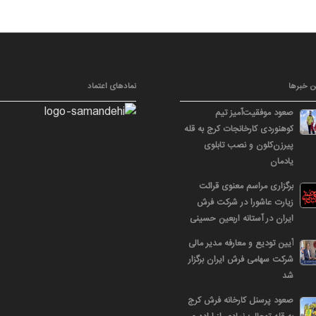
ن خبرها
نمادهای اعتماد
صعود موفقیت‌آمیز تیم
کوهنوردی کارخانجات کرج به قله
پیرزن‌کلون و نصب تابلوی
یادمان
برگزاری مراسم معنوی قرائت
زیارت عاشورا در شرکت فرش
ایران در آستانه اربعین حسینی
آیین تودیع و معارفه مدیر مالی
شرکت سهامی فرش ایران برگزار
شد
صعود پرسنل کارخانه فرش کرج