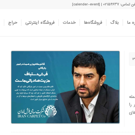
اس: 02154637 | [calender-event]
ه ما
بلاگ
فروشگاه‌ها
خدمات
فروشگاه اینترنتی
حراج
له
را
های