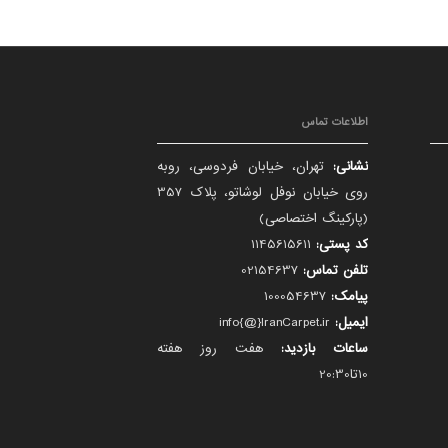
اطلاعات تماس
نشانی:
تهران، خیابان فردوسی، روبه
روی خیابان نوفل لوشاتو، پلاک 357
(پارکینگ اختصاصی)
کد پستی:
1145615611
تلفن تماس:
02154637
پیامک:
100054637
ایمیل:
info{@}IranCarpet.ir
ساعات بازدید:
هفت روز هفته
10تا20:30