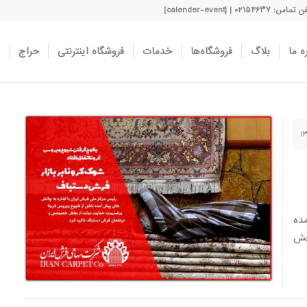
اس: 02154637 | [calender-event]
ه ما
بلاگ
فروشگاه‌ها
خدمات
فروشگاه اینترنتی
حراج
ده
خش