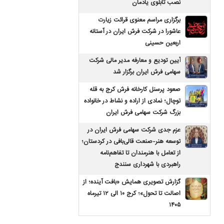
نصب تابلوی یادمان
برگزاری مراسم معنوی قرائت زیارت
عاشورا در شرکت فرش ایران در آستانه
اربعین حسینی
آیین تودیع و معارفه مدیر مالی شرکت
سهامی فرش ایران برگزار شد
صعود پرسنل کارخانه فرش کرج به قله
توچال؛ نمادی از اراده و نشاط در خانواده
بزرگ شرکت سهامی فرش ایران
عزم جدی شرکت سهامی فرش ایران در
توسعه هنر-صنعت قالی‌بافی در کردستان؛
از تعامل با هنرمندان تا تفاهم‌نامه
راهبردی با شهرداری سنندج
گزارش تصویری همایش «بافت آینده؛ از
اصالت تا تحول»؛ کرج ۱۰ الی ۱۲ تیرماه
۱۴۰۵