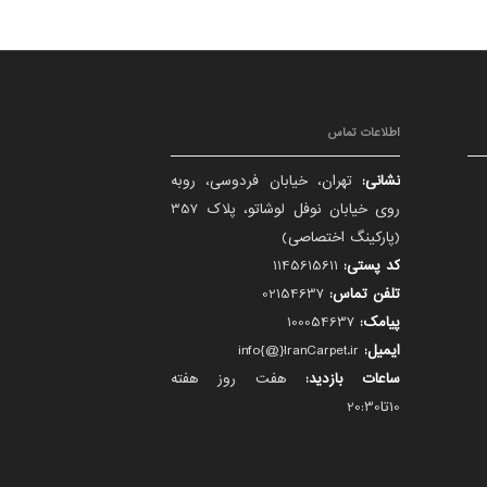
اطلاعات تماس
نشانی:
تهران، خیابان فردوسی، روبه
روی خیابان نوفل لوشاتو، پلاک 357
(پارکینگ اختصاصی)
کد پستی:
1145615611
تلفن تماس:
02154637
پیامک:
100054637
ایمیل:
info{@}IranCarpet.ir
ساعات بازدید:
هفت روز هفته
10تا20:30