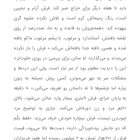
باید تا هفته دیگر برای حراج صبر کند. فرش آرام و نجیبی
است، رنگ زمینه‌اش کرم است و تلاش نکرده عشوه گری
بیهوده کند: «همه‌‌چیزش به قاعده و به جا، صددرصد از روی
نقشه بافتنش. استاندارد و مرغوب. با پشم مرغوب ماکو بافته
شده و همین تافته جدا بافته‌اش می‌کند.» فرش را باز نکرده
می‌بندند و می‌گذارند ته سالن برای بررسی در روزی خلوت‌تر:«‌
این را دیدید، معلوم بود از سر نیاز است. ولی این دردها و
مشکلات سر به مهر می‌مونن، کسی روش نمیشه به زبون
بیاره اما چشم‌ها تا ته داستان رو تعریف می‌کنن.» ۱۰ دقیقه
به پایان حراج، فرش ۹متری بیجار وارد سالن می‌شود، بالای
۲۰نفر مرد و زن دوره‌اش می‌کنند. نیازی به توضیح مرد
چوب‌زن نیست، فرش بیچاره خودش حرف می‌زند: «فقط بگم
که دو جایش بیدخوردگی داره» دست‌ها بالا می‌رود، قیمت
فرش از ۷۰۰هزار تومان به ۲ میلیون رسیده اما هنوز خریداران