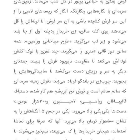
فرش بعدی به حیاطی پرنور در دل شب می‌ماند. زمین‌های
سرمه‌ای با نگاره‌هایی رنگارنگ. انگار که ریسه‌های لامپی را از
این سر فرش کشیده باشی به آن سر فرش. تا لوله‌اش را قل
می‌دهند روی کف سالن، زن خریدار ردیف اول از جا بلند
می‌شود و زیر لب می‌گوید: «طرح میناخانی ورامین». همه
سالن دور قالی ۶متری را می‌گیرند. چند نفری با نوک کفش
لوله‌اش می‌کنند تا مقاومت تاروپود فرش را ببینند، چندتای
دیگر به سر و رویش دست می‌کشند تا ساییدگی‌هایش را
بجویند. چوب‌زن در بلندگو فریاد می‌زند: «فرش زمینه سرمه‌ای
که سالم سالم است و توش نخ ابریشم هم کار شده، دستباف
قالیبــافان ورامــینــی؛ ۷میــــلیون ‌و۳۰۰هزار تومن.»
دست‌ها یکی‌یکی بالا می‌رود. یکی در جمع ۵ انگشتش را به
نشان ۵۰۰هزار تومان بالا می‌برد. آنها که صرفا برای تماشا
آمده‌اند، هیجان خریدارها را که می‌بینند، نیم‌خیز می‌شوند تا