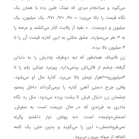
می‌گیرد و سرانجام مردی که عینک طبی زده با همان یک
نگاه قیمت را بالا می‌برد: « ۹۱۰، ۹۲۰، ۹۷۰، یک میلیون، یک
میلیون و دویست…» بقیه از رقابت کنار می‌کشند و عرصه را
به ۳ نفر می‌سپارند. عشق مثلثی به این کناره، قیمت آن را تا
۳ میلیون بالا برده.
زن قالیباف همانطور که لبه دوطرف چادرش را به دندان
گرفته، چشم از قالی‌اش برنمی‌دارد. پیرمرد عینکی رقم را تا
۳میلیون‌و۲۰۰هزار تومان بالا می‌برد. کناره مال او می‌شود.
وقتی چرخ دستی آهنی کناره را بر‌می‌گرداند داخل پستو،
چشمان زن دنبال فرش تا پشت پرده می‌دود؛ مثل رد نگاه
مادری به فرزندی که در حال عزیمت است به سفرش.
اسمش«ولیمه» است: «به پولش نیاز داشتم؛ وگرنه
نمی‌فروختمش.» این را می‌گوید و بدون حتی یک کلمه
اضافه از سوله بیرون می‌رود.