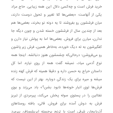
خرید فرش است و چه‌کسی دلال این همه زیبایی. حاج مراد
یکی از آنهاست: «بعضی‌ها کلا تغییر و تحول دوست دارند،
میان فرششون رو بفروشند تا یه دونه نو بخرند، بعضی‌ها هم
بعد از چندین سال از فرششون خسته شدن و چون دیگه جا
ندارن، میارن برای فروش. بعضی‌ها اما به پولش نیاز دارن و
کفگیرشون به ته دیگ خورده، به‌خاطر همین، فرش زیر پاشون
رو می‌فروشن؛ درحالی‌که چشمشون هنوز دنبالشه. اینجا همه
نوع آدمی میاد، نمیشه گفت همه از روی نیازه. اما کل
داستان حراج یه حسن داره و دقیقا همینه که فرش کهنه زنده
میشه و میره برای یک زندگی دوباره. بهتر از این نیست که
فرش‌ها توی انبار خونه‌ها نابود بشن؟» باد می‌زند و بوی
نفتالین را در پستوی سوله پخش می‌کند، پیرمردی از تبریز
فرش به دوش آمده برای فروش. قالی، بافته روستاهای
آذربایجان شرقی است با ترنج‌ برجسته ابریشم‌باف. پیرمرد