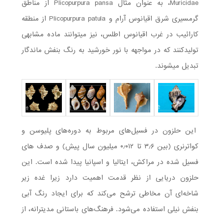
Muricidae، به عنوان مثال Plicopurpura pansa از مناطق
گرمسیری شرق اقیانوس آرام و Plicopurpura patula از منطقه
کارائیب در غرب اقیانوس اطلس، نیز می­توانند ماده مشابهی
تولید­کنند که در مواجهه با نور خورشید به رنگ بنفش ماندگار
تبدیل می­شوند.
این حلزون در فسیل‌های مربوط به دوره‌های پلیوسن و
کواترنری (بین ۳٫۶ تا ۰٫۰۱۲ میلیون سال پیش) و صدف های
فسیل شده در مراکش، ایتالیا و اسپانیا پیدا شده است. این
حلزون دریایی از نظر قدمت اهمیت دارد زیرا غده زیر
شاخه‌ای آن مخاطی ترشح می‌کند که برای ایجاد رنگ آبی
بنفش نیلی استفاده می‌شود. فرهنگ‌های باستانی مدیترانه، از