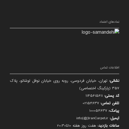
نمادهای اعتماد
اطلاعات تماس
نشانی:
تهران، خیابان فردوسی، روبه روی خیابان نوفل لوشاتو، پلاک
357 (پارکینگ اختصاصی)
کد پستی:
1145615611
تلفن تماس:
02154637
پیامک:
100054637
ایمیل:
info{@}IranCarpet.ir
ساعات بازدید:
هفت روز هفته 10تا20:30