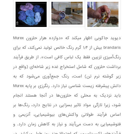
دیوید جاکوبی اظهار می­کند که «دوازده هزار حلزون Murex
brandaris بیش از ۱٫۴ گرم رنگ خالص تولید نمی‌کند، که برای
رنگ‌آمیزی تزیین فقط یک لباس کافی است». از طریق فرآیند
برداشت حلزون که شامل استخراج غده زیر شاخه‌ای (واقع در
زیر گوشته نرم تن) است، رنگ جمع‌آوری می‌شود که به
دانش پیشرفته زیست شناسی نیاز دارد. رنگرزی بر پایه Murex
باید نزدیک به محلی که حلزون‌ها در آنجا هستند انجام
شود، زیرا تازگی مواد تاثیر بسزایی در نتایج دارد، رنگ‌ها بر
اساس فرآیند طولانی واکنش‌های بیوشیمیایی، آنزیمی و
فتوشیمیایی به دست می‌آیند و نیاز به کاهش زمان دارد. و
فرآیندهای اکسیداسیون که احتمالا چند روز طول می­کشد. در