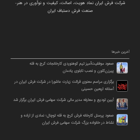
شرکت فرش ایران نماد هویت، اصالت، کیفیت و نوآوری در هنر-
صنعت فرش دستباف ایران
آخرین خبرها
صعود موفقیت‌آمیز تیم کوهنوردی کارخانجات کرج به قله
پیرزن‌کلون و نصب تابلوی یادمان
برگزاری مراسم معنوی قرائت زیارت عاشورا در شرکت فرش ایران در
آستانه اربعین حسینی
آیین تودیع و معارفه مدیر مالی شرکت سهامی فرش ایران برگزار شد
صعود پرسنل کارخانه فرش کرج به قله توچال؛ نمادی از اراده و
نشاط در خانواده بزرگ شرکت سهامی فرش ایران