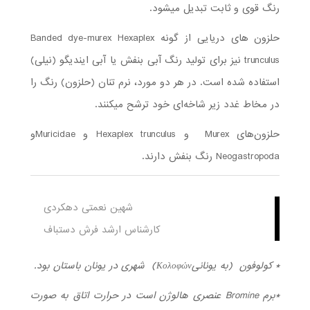
رنگ قوی و ثابت تبدیل می­شود.
حلزون های دریایی از گونه Banded dye-murex Hexaplex
trunculus نیز برای تولید رنگ آبی بنفش یا آبی ایندیگو (نیلی)
استفاده شده است. در هر دو مورد، نرم تنان (حلزون) رنگ را
در مخاط غدد زیر شاخه‌ای خود ترشح می­کنند.
حلزون‌های Murex و Hexaplex trunculus و Muricidaeو
Neogastropoda رنگ بنفش دارند.
شهین نعمتی دهکردی
کارشناس ارشد فرش دستباف
* کولوفون (به یونانیΚολοφών) شهری در یونان باستان بود.
*برم Bromine عنصری هالوژن است در حرارت اتاق به صورت