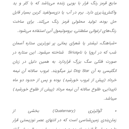
مایع قرمز رنگ فرار با بویی زننده می‌باشد که با کلر و ید
واکنش‌پذیری دارد. برم در آب یا دی‌سولفید کربن بسیار قابل
حل بوده، تولید محلولی قرمز رنگ می‌کند. برای ساخت
رنگ‌های ارغوانی سلطنتی، بروموتیمول آبی استفاده می‌شود.
*شباهنگ، تیشتر یا شعرای یمانی پر نورترین ستاره آسمان
شب که در اروپا با نامSirius شناخته می­شود. این ستاره در
صورت فلکی سگ بزرگ قرار­دارد به همین دلیل در زبان
انگلیسی به آن Dog Star نیز می­گویند. غروب سالانه آن نیمه
خرداد (پیش از غروب خورشید) بوده و پس از حدود دو ماه
ناپیدایی، طلوع سالانه آن نیمه مرداد (پیش از طلوع خورشید)
می­باشد.
* کُواتِرنِری (Quaternary) بخشی از
زمان‌بندی زمین‌شناسی است که در انتهای عصر نوزیستی قرار