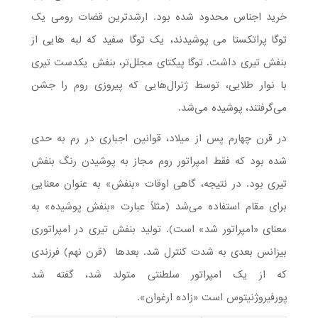
خرید اجناس محدود شده بود. ارشدترین قضات رومی یک
توگا پراتکستا می پوشیدند، یک توگا سفید که لبه هایی از
بنفش تیری داشت. توگا پیکتای مجلل‌تر، بنفش یکدست تیری
با نوار طلایی، توسط ژنرال‌هایی که پیروزی روم را جشن
می‌گرفتند، پوشیده می‌شد.
در قرن چهارم پس از میلاد، قوانین اجباری در رم به حدی
شده بود که فقط امپراتور روم مجاز به پوشیدن رنگ بنفش
تیری بود. در نتیجه، گاهی اوقات «بنفش» به عنوان معنایی
برای مقام استفاده می‌شد (مثلاً عبارت «بنفش پوشیده» به
معنای «امپراتور شد» است). تولید بنفش تیری در امپراتوری
بیزانس بعدی به شدت کنترل شد. بعدها (قرن نهم) فرزندی
که از یک امپراتور سلطنتی متولد شد، گفته شد
پورفیروژنیتوس است «زاده ارغوان».