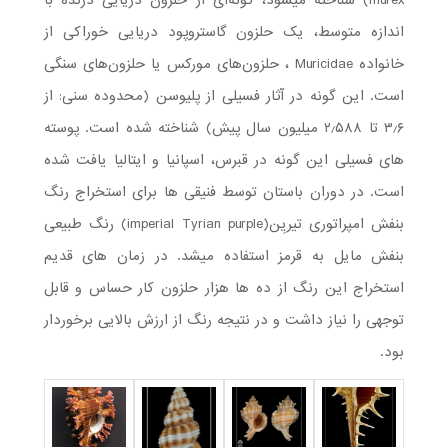
murex) شناخته می­شود، گونه‌ای از حلزون دریایی درنده با
اندازه متوسط، یک حلزون گاستروپود دریایی خوراکی از
خانواده Muricidae ، حلزون‌های مورکس یا حلزون‌های سنگی
است. این گونه در آثار فسیلی از پلیوسن (محدوده سنی: از
۳٫۶ تا ۲٫۵۸۸ میلیون سال پیش) شناخته شده است. پوسته
های فسیلی این گونه در قبرس، اسپانیا و ایتالیا یافت شده
است. در دوران باستان توسط فنیقی ها برای استخراج رنگ
بنفش امپراتوری تیریِن(imperial Tyrian purple) رنگ طبیعی
بنفش مایل به قرمز استفاده می­شد. در زمان های قدیم
استخراج این رنگ از ده ها هزار حلزون کار حساس و قابل
توجهی را نیاز داشت و در نتیجه رنگ از ارزش بالایی برخوردار
بود.