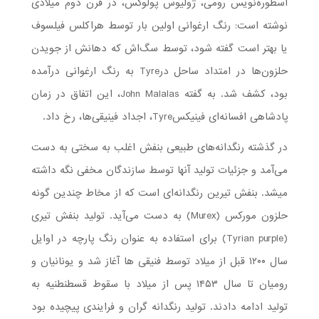
اسطوره‌نویس رومی، ژولیوس پولوکس، در قرن دوم میلادی
نوشته است: رنگ ارغوانی اولین بار توسط هراکلس فیلسوف
یا بهتر است گفته شود، توسط سگ‌اش که دهانش از جویدن
حلزون‌ها در امتداد ساحل درTyre به رنگ ارغوانی درآمده
بود، کشف شد. به گفته John Malalas، این اتفاق در زمان
پادشاهی افسانه‌ای فینیکسTyre، اجداد فینیقی‌ها، رخ داد.
در گذشته رنگدانه‌های طبیعی بنفش اغلب به سختی به دست
می‌آمد و جزئیات تولید آنها توسط سازندگان مخفی نگه داشته
می­شد. بنفش تیرین رنگدانه‌ای است که از مخاط چندین گونه
حلزون مورکس (Murex) به دست می‌آید. تولید بنفش تیری
(Tyrian purple) برای استفاده به عنوان رنگ پارچه در اوایل
سال ۱۲۰۰ قبل از میلاد توسط فنیقی ها آغاز شد و یونانیان و
رومیان تا سال ۱۴۵۳ پس از میلاد با سقوط قسطنطنیه به
تولید ادامه دادند. تولید رنگدانه گران و فرایندی پیچیده بود