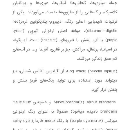
جمله مینوی‌ها، کنعانی‌ها/ فنیقی‌ها، عبری‌ها و یونانیان
کلاسیک، رنگ‌هایی را از حلزون‌ها بدست می‌آوردند. یکی از
ترکیبات شیمیایی اصلی رنگ، دیبروم-ایندیگوتین قرمز(red
dibromo-indigotin)، مولفه اصلی ارغوانی تیریِن (tyrian
purple) یا آبی بنفش یا فیروزه‌ای (tekhelet) است. این‌گونه
در اسپانیا، پرتغال، مراکش، جزایر قناری، آفریقا و… در آب‌های
کم عمق زندگی می‌کنند.
Dog whelk (Nucella lapillus)، از اقیانوس اطلس شمالی، نیز
می­تواند مورد استفاده برای تولید رنگ‌های قرمز بنفش و
بنفش قرار گیرد.
Bolinus brandaris (Murex brandaris و همچنین Haustellum
brandaris نامیده می­شود) معمولاً به عنوان رنگ ارغوانی
مورکس (purple dye murex) یا رنگ murex خاردار(spiny dye-