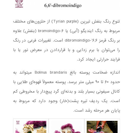
تنوع رنگ بنفش تیریِن (Tyrian purple) از حلزون‌های مختلف
مربوط به رنگ ایندیگو (آبی) یا ۶-bromoindigo (بنفش) علاوه
بر رنگ قرمز ۶,۶′-dibromoindigo است. تغییرات فرعی در رنگ
را می‌توان با برم زدایی و با قراردادن در معرض نور یا با
فرایند حرارتی ایجاد کرد.
اندازه ضخامت پوسته بالغ Bolinus brandaris می­تواند به
حدود ۶۰ تا ۹۰ میلی متر برسد. پوسته معمولاً قهوه‌ای طلایی با
کانال سیفونی بسیار بلند و بدنه‌ای گرد پیچ‌دار با مخروطی کم
است. یک ردیف تیره پشت(خار) وجود دارد که مربوط به
پایان هر مرحله رشد است.