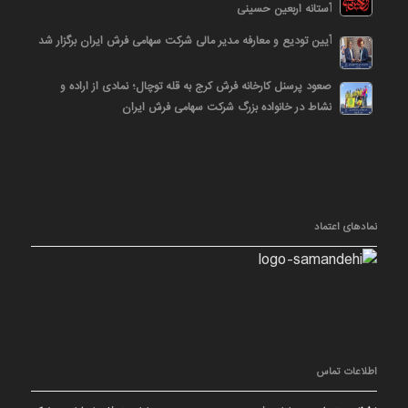
آستانه اربعین حسینی
آیین تودیع و معارفه مدیر مالی شرکت سهامی فرش ایران برگزار شد
صعود پرسنل کارخانه فرش کرج به قله توچال؛ نمادی از اراده و
نشاط در خانواده بزرگ شرکت سهامی فرش ایران
نمادهای اعتماد
اطلاعات تماس