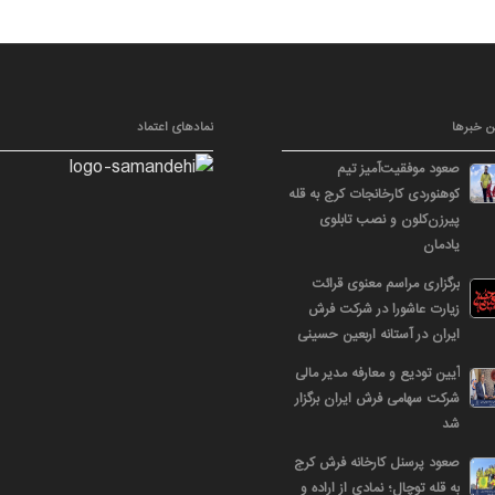
ن خبرها
نمادهای اعتماد
صعود موفقیت‌آمیز تیم
کوهنوردی کارخانجات کرج به قله
پیرزن‌کلون و نصب تابلوی
یادمان
برگزاری مراسم معنوی قرائت
زیارت عاشورا در شرکت فرش
ایران در آستانه اربعین حسینی
آیین تودیع و معارفه مدیر مالی
شرکت سهامی فرش ایران برگزار
شد
صعود پرسنل کارخانه فرش کرج
به قله توچال؛ نمادی از اراده و