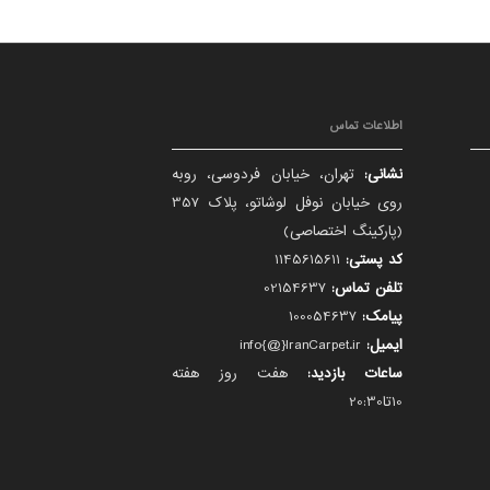
اطلاعات تماس
نشانی:
تهران، خیابان فردوسی، روبه
روی خیابان نوفل لوشاتو، پلاک 357
(پارکینگ اختصاصی)
کد پستی:
1145615611
تلفن تماس:
02154637
پیامک:
100054637
ایمیل:
info{@}IranCarpet.ir
ساعات بازدید:
هفت روز هفته
10تا20:30