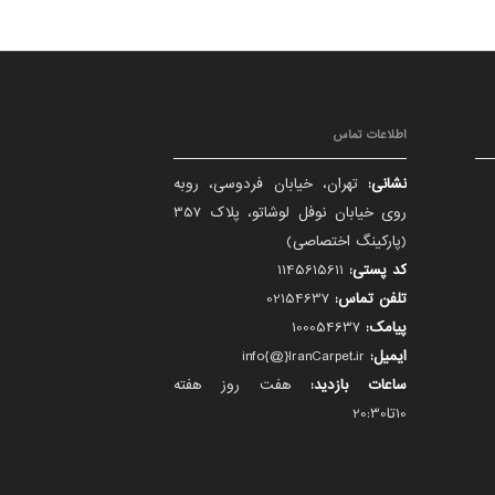
اطلاعات تماس
نشانی:
تهران، خیابان فردوسی، روبه
روی خیابان نوفل لوشاتو، پلاک 357
(پارکینگ اختصاصی)
کد پستی:
1145615611
تلفن تماس:
02154637
پیامک:
100054637
ایمیل:
info{@}IranCarpet.ir
ساعات بازدید:
هفت روز هفته
10تا20:30