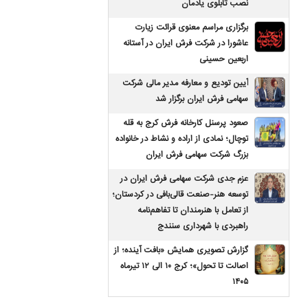
نصب تابلوی یادمان
برگزاری مراسم معنوی قرائت زیارت
عاشورا در شرکت فرش ایران در آستانه
اربعین حسینی
آیین تودیع و معارفه مدیر مالی شرکت
سهامی فرش ایران برگزار شد
صعود پرسنل کارخانه فرش کرج به قله
توچال؛ نمادی از اراده و نشاط در خانواده
بزرگ شرکت سهامی فرش ایران
عزم جدی شرکت سهامی فرش ایران در
توسعه هنر-صنعت قالی‌بافی در کردستان؛
از تعامل با هنرمندان تا تفاهم‌نامه
راهبردی با شهرداری سنندج
گزارش تصویری همایش «بافت آینده؛ از
اصالت تا تحول»؛ کرج ۱۰ الی ۱۲ تیرماه
۱۴۰۵