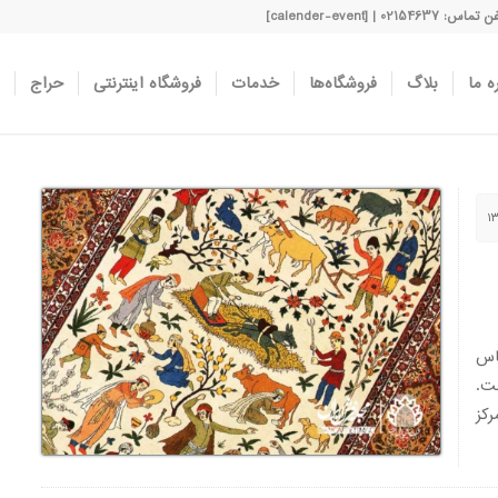
اس: 02154637 | [calender-event]
ه ما
بلاگ
فروشگاه‌ها
خدمات
فروشگاه اینترنتی
حراج
اس
ت.
کز