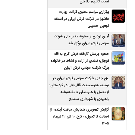
نصب تابلوی یادمان
برگزاری مراسم معنوی قرائت زیارت
عاشورا در شرکت فرش ایران در آستانه
اربعین حسینی
آیین تودیع و معارفه مدیر مالی شرکت
سهامی فرش ایران برگزار شد
صعود پرسنل کارخانه فرش کرج به قله
توچال؛ نمادی از اراده و نشاط در خانواده
بزرگ شرکت سهامی فرش ایران
عزم جدی شرکت سهامی فرش ایران در
توسعه هنر-صنعت قالی‌بافی در کردستان؛
از تعامل با هنرمندان تا تفاهم‌نامه
راهبردی با شهرداری سنندج
گزارش تصویری همایش «بافت آینده؛ از
اصالت تا تحول»؛ کرج ۱۰ الی ۱۲ تیرماه
۱۴۰۵