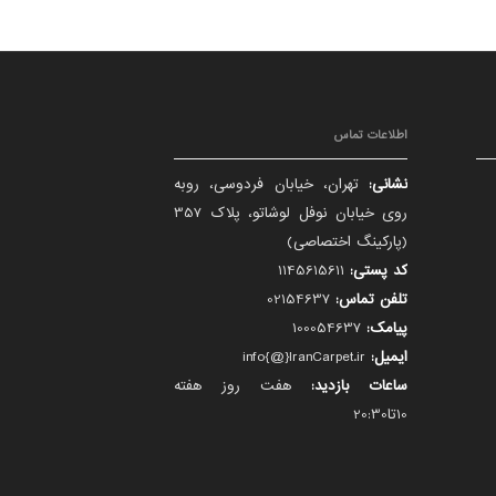
اطلاعات تماس
نشانی:
تهران، خیابان فردوسی، روبه
روی خیابان نوفل لوشاتو، پلاک 357
(پارکینگ اختصاصی)
کد پستی:
1145615611
تلفن تماس:
02154637
پیامک:
100054637
ایمیل:
info{@}IranCarpet.ir
ساعات بازدید:
هفت روز هفته
10تا20:30