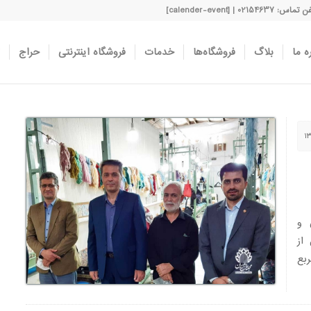
اس: 02154637 | [calender-event]
ه ما
بلاگ
فروشگاه‌ها
خدمات
فروشگاه اینترنتی
حراج
 و
از
تولید ۳۰۰ متر مربع