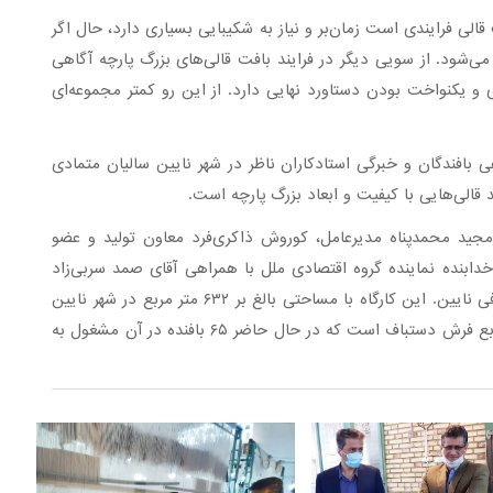
ی فرایندی است زمان‌بر و نیاز به شکیبایی بسیاری دارد، حال اگر
‌شود. از سویی دیگر در فرایند بافت قالی‌های بزرگ پارچه آگاهی
دی و یکنواخت بودن دستاورد نهایی دارد. از این رو کمتر مجموعه‌ای
بافندگان و خبرگی استادکاران ناظر در شهر نایین سالیان متمادی
د قالی‌هایی با کیفیت و ابعاد بزرگ پارچه است.
 مجید محمدپناه مدیرعامل، کوروش ذاکری‌فرد معاون تولید و عضو
بنده نماینده گروه اقتصادی ملل با همراهی آقای صمد سربی‌زاد
رییس شعبه نایین و همکارانشون از کارگاه متمرکز قالیبافی نایین. این کارگاه با مساحتی بالغ بر ۶۳۲ متر مربع در شهر نایین
واقع شده و ظرفیت تولید سالیانه آن بیش از ۳۰۰ متر مربع فرش دستباف است که در حال حاضر ۶۵ بافنده در آن مشغول به