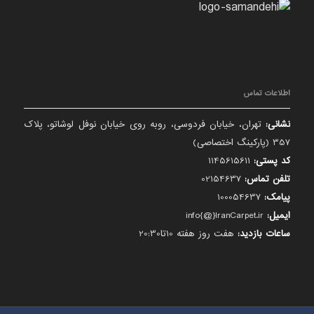
اطلاعات تماس
نشانی:
تهران، خیابان فردوسی، روبه روی خیابان نوفل لوشاتو، پلاک
357 (پارکینگ اختصاصی)
کد پستی:
1145615611
تلفن تماس:
02154637
پیامک:
100054637
ایمیل:
info{@}IranCarpet.ir
ساعات بازدید:
هفت روز هفته 10تا20:30