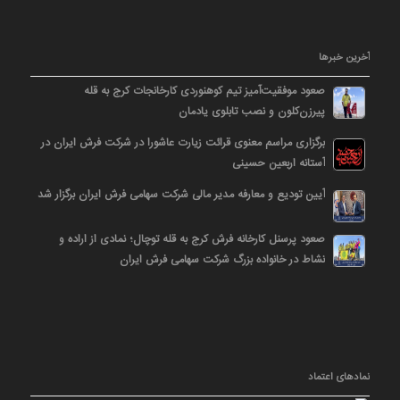
آخرین خبرها
صعود موفقیت‌آمیز تیم کوهنوردی کارخانجات کرج به قله
پیرزن‌کلون و نصب تابلوی یادمان
برگزاری مراسم معنوی قرائت زیارت عاشورا در شرکت فرش ایران در
آستانه اربعین حسینی
آیین تودیع و معارفه مدیر مالی شرکت سهامی فرش ایران برگزار شد
صعود پرسنل کارخانه فرش کرج به قله توچال؛ نمادی از اراده و
نشاط در خانواده بزرگ شرکت سهامی فرش ایران
نمادهای اعتماد