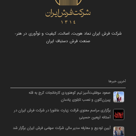
شرکت فرش ایران نماد هویت، اصالت، کیفیت و نوآوری در هنر-
صنعت فرش دستباف ایران
آخرین خبرها
صعود موفقیت‌آمیز تیم کوهنوردی کارخانجات کرج به قله
پیرزن‌کلون و نصب تابلوی یادمان
برگزاری مراسم معنوی قرائت زیارت عاشورا در شرکت فرش ایران در
آستانه اربعین حسینی
آیین تودیع و معارفه مدیر مالی شرکت سهامی فرش ایران برگزار شد