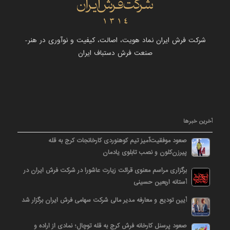
شرکت فرش ایران نماد هویت، اصالت، کیفیت و نوآوری در هنر-
صنعت فرش دستباف ایران
آخرین خبرها
صعود موفقیت‌آمیز تیم کوهنوردی کارخانجات کرج به قله
پیرزن‌کلون و نصب تابلوی یادمان
برگزاری مراسم معنوی قرائت زیارت عاشورا در شرکت فرش ایران در
آستانه اربعین حسینی
آیین تودیع و معارفه مدیر مالی شرکت سهامی فرش ایران برگزار شد
صعود پرسنل کارخانه فرش کرج به قله توچال؛ نمادی از اراده و