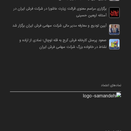
برگزاری مراسم معنوی قرائت زیارت عاشورا در شرکت فرش ایران در
آستانه اربعین حسینی
آیین تودیع و معارفه مدیر مالی شرکت سهامی فرش ایران برگزار شد
صعود پرسنل کارخانه فرش کرج به قله توچال؛ نمادی از اراده و
نشاط در خانواده بزرگ شرکت سهامی فرش ایران
نمادهای اعتماد