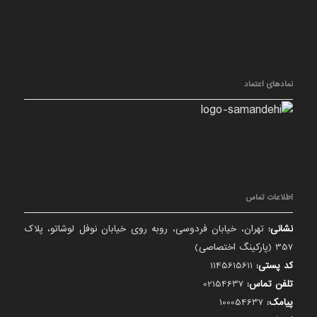
نمادهای اعتماد
اطلاعات تماس
نشانی:
تهران، خیابان فردوسی، روبه روی خیابان نوفل لوشاتو، پلاک
357 (پارکینگ اختصاصی)
کد پستی:
1145615611
تلفن تماس:
02154637
پیامک:
100054637