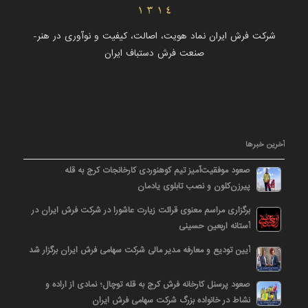
شرکت فرش ایران نماد هویت، اصالت، کیفیت و نوآوری در هنر-
صنعت فرش دستباف ایران
آخرین خبرها
صعود موفقیت‌آمیز تیم کوهنوردی کارخانجات کرج به قله
پیرزن‌کلون و نصب تابلوی یادمان
برگزاری مراسم معنوی قرائت زیارت عاشورا در شرکت فرش ایران در
آستانه اربعین حسینی
آیین تودیع و معارفه مدیر مالی شرکت سهامی فرش ایران برگزار شد
صعود پرسنل کارخانه فرش کرج به قله توچال؛ نمادی از اراده و
نشاط در خانواده بزرگ شرکت سهامی فرش ایران