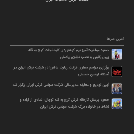
آخرین خبرها
صعود موفقیت‌آمیز تیم کوهنوردی کارخانجات کرج به قله
پیرزن‌کلون و نصب تابلوی یادمان
برگزاری مراسم معنوی قرائت زیارت عاشورا در شرکت فرش ایران در
آستانه اربعین حسینی
آیین تودیع و معارفه مدیر مالی شرکت سهامی فرش ایران برگزار شد
صعود پرسنل کارخانه فرش کرج به قله توچال؛ نمادی از اراده و
نشاط در خانواده بزرگ شرکت سهامی فرش ایران