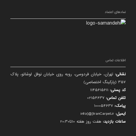
نمادهای اعتماد
اطلاعات تماس
نشانی:
تهران، خیابان فردوسی، روبه روی خیابان نوفل لوشاتو، پلاک
357 (پارکینگ اختصاصی)
کد پستی:
1145615611
تلفن تماس:
02154637
پیامک:
100054637
ایمیل:
info{@}IranCarpet.ir
ساعات بازدید:
هفت روز هفته 10تا20:30