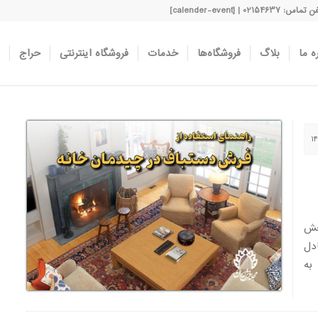
اس: 02154637 | [calender-event]
ه ما
بلاگ
فروشگاه‌ها
خدمات
فروشگاه اینترنتی
حراج
خش
دل
 به