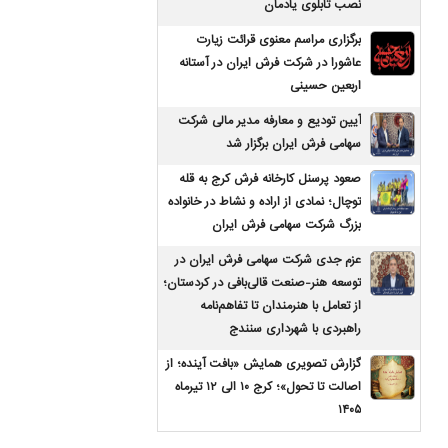
نصب تابلوی یادمان
برگزاری مراسم معنوی قرائت زیارت
عاشورا در شرکت فرش ایران در آستانه
اربعین حسینی
آیین تودیع و معارفه مدیر مالی شرکت
سهامی فرش ایران برگزار شد
صعود پرسنل کارخانه فرش کرج به قله
توچال؛ نمادی از اراده و نشاط در خانواده
بزرگ شرکت سهامی فرش ایران
عزم جدی شرکت سهامی فرش ایران در
توسعه هنر-صنعت قالی‌بافی در کردستان؛
از تعامل با هنرمندان تا تفاهم‌نامه
راهبردی با شهرداری سنندج
گزارش تصویری همایش «بافت آینده؛ از
اصالت تا تحول»؛ کرج ۱۰ الی ۱۲ تیرماه
۱۴۰۵