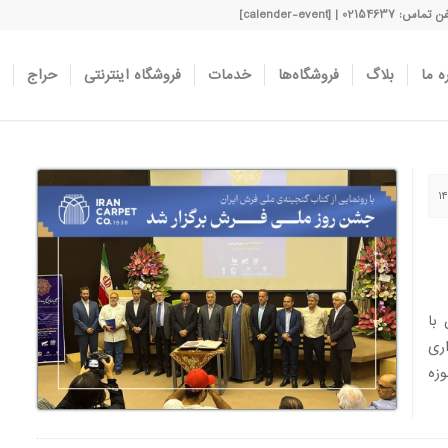
اس: 02154637 | [calender-event]
ه ما
بلاگ
فروشگاه‌ها
خدمات
فروشگاه اینترنتی
حراج
با
ری
زه