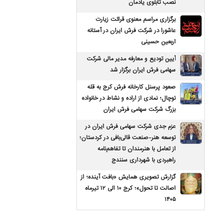
نصب تابلوی یادمان
برگزاری مراسم معنوی قرائت زیارت
عاشورا در شرکت فرش ایران در آستانه
اربعین حسینی
آیین تودیع و معارفه مدیر مالی شرکت
سهامی فرش ایران برگزار شد
صعود پرسنل کارخانه فرش کرج به قله
توچال؛ نمادی از اراده و نشاط در خانواده
بزرگ شرکت سهامی فرش ایران
عزم جدی شرکت سهامی فرش ایران در
توسعه هنر-صنعت قالی‌بافی در کردستان؛
از تعامل با هنرمندان تا تفاهم‌نامه
راهبردی با شهرداری سنندج
گزارش تصویری همایش «بافت آینده؛ از
اصالت تا تحول»؛ کرج ۱۰ الی ۱۲ تیرماه
۱۴۰۵