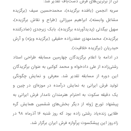
تن از برترین‌های فرش دست‌باف تقدیر شد:
سریه انجمن (بافنده برگزیده)، محمدحسین سیف (برگزیده
مشاغل وابسته)، ابراهیم میرزائی (طراح و نقاش برگزیده)،
سهیل بیگدلی (پدیدآورنده برگزیده)، بابک زبرجدی (صادرکننده
برگزیده)، محمدمهدی صفدرزاده حقیقی (برگزیده ویژه) و آرش
حیدریان (برگزیده خلاقیت).
در ادامه با اعلام برگزیدگان چهارمین مسابقه طراحی استاد
رشتی‌زاده از علی دادخواه و محمد کوکبی به عنوان برگزیدگان
این دوره از مسابقه تقدیر شد. معرفی و نمایش چگونگی
تولید فرش ایرانی به نمایش درآمده در موزه‌ای در چین و
یک دقیقه سکوت به احترام هنرمندان نامدار فرش ایرانی به
پیشنهاد تورج ژوله از دیگر بخش‌های ششمین همایش گره
طلایی زنده‌یاد رشتی زاده بود که روز شنبه ۱۶ آذرماه ۹۸ در
زادروز این پیشکسوت پرآوازه فرش ایران برگزار شد.