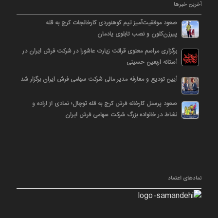
آخرین خبرها
صعود موفقیت‌آمیز تیم کوهنوردی کارخانجات کرج به قله
پیرزن‌کلون و نصب تابلوی یادمان
برگزاری مراسم معنوی قرائت زیارت عاشورا در شرکت فرش ایران در
آستانه اربعین حسینی
آیین تودیع و معارفه مدیر مالی شرکت سهامی فرش ایران برگزار شد
صعود پرسنل کارخانه فرش کرج به قله توچال؛ نمادی از اراده و
نشاط در خانواده بزرگ شرکت سهامی فرش ایران
نمادهای اعتماد