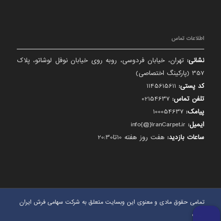
اطلاعات تماس
نشانی:
تهران، خیابان فردوسی، روبه روی خیابان نوفل لوشاتو، پلاک
357 (پارکینگ اختصاصی)
کد پستی:
1145615611
تلفن تماس:
02154637
پیامک:
100054637
ایمیل:
info{@}IranCarpet.ir
ساعات بازدید:
هفت روز هفته 10تا20:30
تمامی حقوق مادی و معنوی این وبسایت متعلق به شرکت سهامی فرش ایران
است