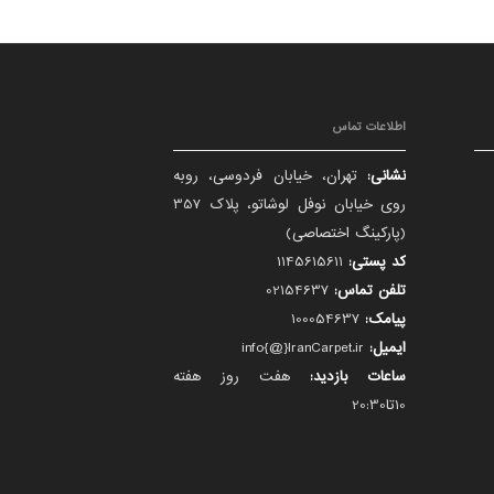
اطلاعات تماس
نشانی:
تهران، خیابان فردوسی، روبه
روی خیابان نوفل لوشاتو، پلاک 357
(پارکینگ اختصاصی)
کد پستی:
1145615611
تلفن تماس:
02154637
پیامک:
100054637
ایمیل:
info{@}IranCarpet.ir
ساعات بازدید:
هفت روز هفته
10تا20:30