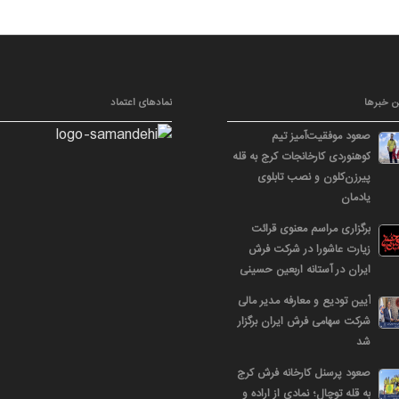
ن خبرها
نمادهای اعتماد
صعود موفقیت‌آمیز تیم
کوهنوردی کارخانجات کرج به قله
پیرزن‌کلون و نصب تابلوی
یادمان
برگزاری مراسم معنوی قرائت
زیارت عاشورا در شرکت فرش
ایران در آستانه اربعین حسینی
آیین تودیع و معارفه مدیر مالی
شرکت سهامی فرش ایران برگزار
شد
صعود پرسنل کارخانه فرش کرج
به قله توچال؛ نمادی از اراده و