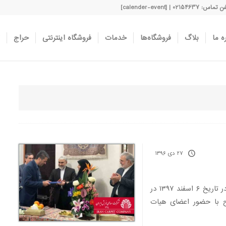
اس: 02154637 | [calender-event]
ه ما
بلاگ
فروشگاه‌ها
خدمات
فروشگاه اینترنتی
حراج
۲۷ دی ۱۳۹۶
آیین معارفه مدیر عامل جدید شرکت سهامی فرش ایران در تاریخ ۶ اسفند ۱۳۹۷ در
ران از ساعت ۹ و نیم صبح با حضور اعضای هیات