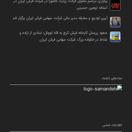
برگزاری مراسم معنوی قرائت زیارت عاشورا در شرکت فرش ایران در
آستانه اربعین حسینی
آیین تودیع و معارفه مدیر مالی شرکت سهامی فرش ایران برگزار شد
صعود پرسنل کارخانه فرش کرج به قله توچال؛ نمادی از اراده و
نشاط در خانواده بزرگ شرکت سهامی فرش ایران
نمادهای اعتماد
اطلاعات تماس