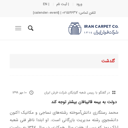
ورود
| ثبت نام
| EN
تلفن تماس: 02154637 | [calender-event]
گلدشت
در گفتگو با رییس شعبه گلپایگان شرکت فرش ایران
۱۰ مهر ۱۳۹۹
دولت به بیمه قالیبافان بیشتر توجه کند
محمد رستگاری دانش‌آموخته رشته‌های نساجی و مکانیک اکنون
دانشجوی رشته مدیریت بازرگانی است. او ابتدا ناظر فنی شعبه
اراک بود که پس از هفت سال همکاری در سال ۱۳۹۷ به ریاست