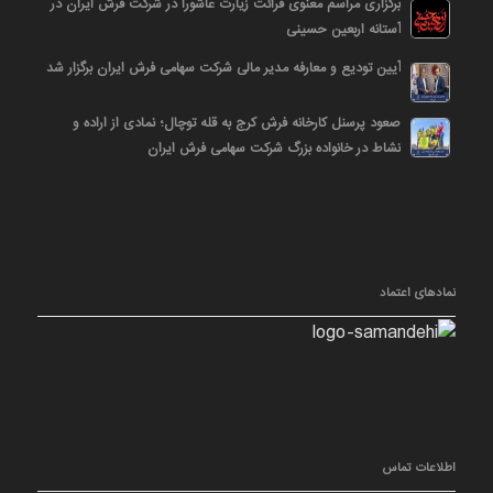
برگزاری مراسم معنوی قرائت زیارت عاشورا در شرکت فرش ایران در
آستانه اربعین حسینی
آیین تودیع و معارفه مدیر مالی شرکت سهامی فرش ایران برگزار شد
صعود پرسنل کارخانه فرش کرج به قله توچال؛ نمادی از اراده و
نشاط در خانواده بزرگ شرکت سهامی فرش ایران
نمادهای اعتماد
اطلاعات تماس